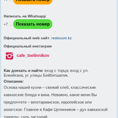
Написать на Whatsapp
:
Показать номер
+7 ...
Официальный web сайт
:
restocom.kz
Официальный инстаграм

cafe_tselinnikov
Как доехать и найти
: вход с торца; вход с ул.
Бокейхана, уг. улицы Бейбитшилик.
Описание
:
Основа нашей кухни – свежий хлеб, классические
кавказские блюда и вина. Неважно, какое меню Вы
предпочтете – вегетарианское, европейское или
азиатское. Главное в Кафе Целинников – дух кавказской
трапезы, соль застолий.