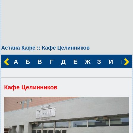
Астана
Кафе
:: Кафе Целинников
А
Б
В
Г
Д
Е
Ж
З
И
К
Кафе Целинников