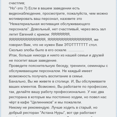
счастлив;
"Но"-это 7) Если в вашем заведении есть
видеонаблюдение, просмотрите, пожалуйста, чем можно
мотивировать ваш персонал, назовите это
"Нематериальная мотивация обслуживающего
персонала". Довольный, нет счастливый, через весь зал
летит Евгений с криком: ЯЯЯЯЯЯЯ,
ЯЯЯЯЯЯЯЯЯЯЯЯЯЯ, ЯЯЯЯЯЯЯЯЯЯЯЯЯЯЯЯЯ, же
говорил Вам, что не нужен Вам ЭТОТТТТТТТ стол.
Сколько злобы было в его оскале. ...............
Итак, больше никогда и никто из нашей семьи и друзей
не посетит ваше заведение.
Проведите пояснительную беседу, тренинги, семинары с
обслуживающим персоналом. Не каждый имеет
возможность получать воспитание в семье.
Банально, Вы же живете в столице. И, Вы обслуживаете
ваших клиентов. Возможно, Вы работаете по профессии,
так, делайте вашу работу профессионально. У нас два
ресторана в которые мы постоянно ходим, но повел нас
чёрт в кафе "Целинников" и мы пожалели.
Никому не рекомендую. Лучше ходить в старый, но
добрый ресторан "Астана Нуры", вот где работают