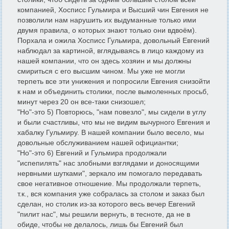
компанией, Хосписс Гульмира и Высший чин Евгения не
позволили нам нарушить их выдуманные только ими
двумя правила, о которых знают только они вдвоём).
Порхала и ожила Хосписс Гульмира, довольный Евгений
наблюдал за картиной, вглядываясь в лицо каждому из
нашей компании, что он здесь хозяин и мы должны
смириться с его высшим чином. Мы уже не могли
терпеть все эти унижения и попросили Евгения снизойти
к нам и объединить столики, после вымоленных просьб,
минут через 20 он все-таки снизошел;
"Но"-это 5) Повторюсь, "нам повезло", мы сидели в углу
и были счастливы, что мы не видим вычурного Евгения и
хабалку Гульмиру. В нашей компании было весело, мы
довольные обслуживанием нашей официантки;
"Но"-это 6) Евгений и Гульмира продолжали
"испепилять" нас злобными взглядами и доносящими
нервными шутками", зеркало им помогало передавать
свое негативное отношение. Мы продолжали терпеть,
т.к., вся компания уже собралась за столом и заказ был
сделан, но столик из-за которого весь вечер Евгений
"пилит нас", мы решили вернуть, в тесноте, да не в
обиде, чтобы не делалось, лишь бы Евгений был