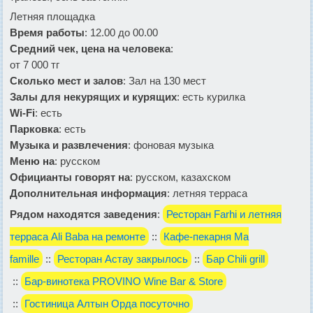
Летняя площадка
Время работы
: 12.00 до 00.00
Средний чек, цена на человека
:
от 7 000 тг
Сколько мест и залов
: Зал на 130 мест
Залы для некурящих и курящих
: есть курилка
Wi-Fi
: есть
Парковка
: есть
Музыка и развлечения
: фоновая музыка
Меню на
: русском
Официанты говорят на
: русском, казахском
Дополнительная информация
: летняя терраса
Рядом находятся заведения
:
Ресторан Farhi и летняя
терраса Ali Baba на ремонте
::
Кафе-пекарня Ma
famille
::
Ресторан Астау закрылось
::
Бар Chili grill
::
Бар-винотека PROVINO Wine Bar & Store
::
Гостиница Алтын Орда посуточно