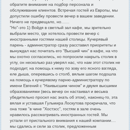
обратите внимание на подбор персонала и
обслуживание клиентов. Встречая гостей из Европы, мы
допустили ошибку провести вечер в вашем заведении.
Ничего не предвещало, но.......
"Но"-это 1) Войдя в светлый зал кафе, мы зрительно
выбрали место, где хотелось провести вечер с
иностранными гостями нашей столицы. Кучерявый
парень - администратор сразу расставил приоритеты и
вынуждал нас почитать его "Высший чин" в кафе, на что
мы охотно согласились, но попросили накрыть столик в
углу, он несколько раз уверял нас, что нам этот столик не
подходит, на помощь к нему по зову его ясного взгляда,
еле дыша, оперевшись о столб, вялым шагом подошла
на помощь к кучерявому парню-администратору по
имени Евгений с "Наивысшим чином" и двумя высшими
образованиями (весь вечер он настаивал и весьма
убедительно просил нас знать об этом), наконец-то, эта
вялая и уставшая Гульмира Лоскутова прокричала, что
она тоже "в чине "Хостэсс", гостям в зале очень
нравилось рассматривать иностранных гостей. Мы
устали от пристального внимания к нашей компании....
мы сдались и сели за столик, предложенным