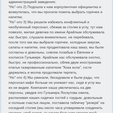
администрацией заведения;
"Но"-это 2) Подошла к нам корпулентная официантка и
возмутилась, что мы просили помочь выбрать горячее и
напитки;
"Но"-это 3) Мы решили избежать конфликтный и
необученный персонал, сбежав за столик в углу, тут нам
повезло, милая девочка по имени Арайлым обслуживала
нас быстро, слушала внимательно, не перебивала,
после того как мы выбрали горячее, холодные закуски,
салаты и напитки, она продиктовала наш заказ, мы были
согласны и довольны, совсем позабыв о Евгении и
хосписсе Гульмире. Арайлым нас обслуживала охотно,
быстро, не профессионально, облив двум иностранкам
платья газированным напитком "Кока кола", гости
держались и молча продолжали терпеть;
"Но"-это 4) Мы ужинали, беседовали и были рады, что
персонал кафе больше не унижает нас, сидя в углу мы
их не видим. Компания наша увеличилась на две
персоны, увидев это Гульмира Лоскутова ожила,
распихивая наших сидячих гостей с гордым, довольным
и полным счастья лицом, поставила табличку "резерв" на
соседний столик (мы около часа уговаривали соединить
столики, чтоб сидеть за одним большим столом всей