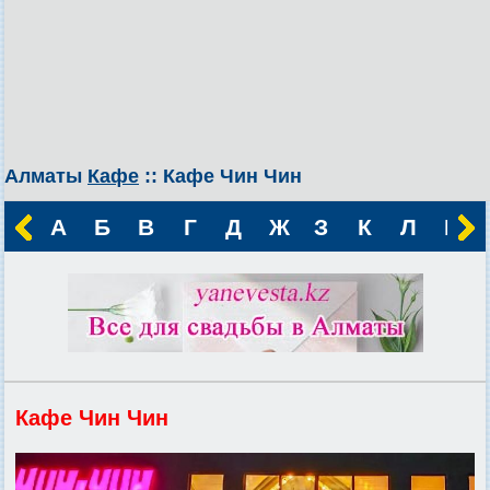
Алматы
Кафе
:: Кафе Чин Чин
А
Б
В
Г
Д
Ж
З
К
Л
М
Кафе Чин Чин