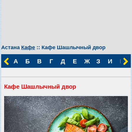
Астана
Кафе
:: Кафе Шашлычный двор
А
Б
В
Г
Д
Е
Ж
З
И
К
Кафе Шашлычный двор