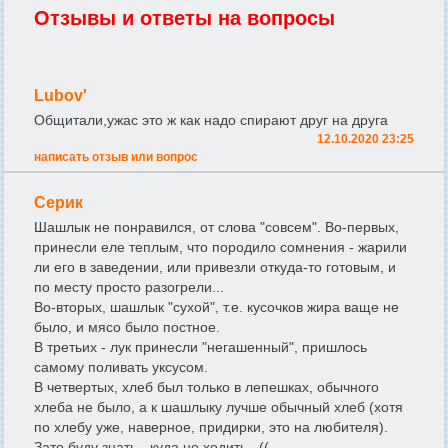
Отзывы и ответы на вопросы
Lubov'
Общитали,ужас это ж как надо спирают друг на друга
12.10.2020 23:25
написать отзыв или вопрос
Серик
Шашлык не понравился, от слова "совсем". Во-первых,
принесли еле теплым, что породило сомнения - жарили
ли его в заведении, или привезли откуда-то готовым, и
по месту просто разогрели...
Во-вторых, шашлык "сухой", т.е. кусочков жира ваще не
было, и мясо было постное.
В третьих - лук принесли "негашенный", пришлось
самому поливать уксусом.
В четвертых, хлеб был только в лепешках, обычного
хлеба не было, а к шашлыку лучше обычный хлеб (хотя
по хлебу уже, наверное, придирки, это на любителя).
Зато буду знать - куда не ходить...((