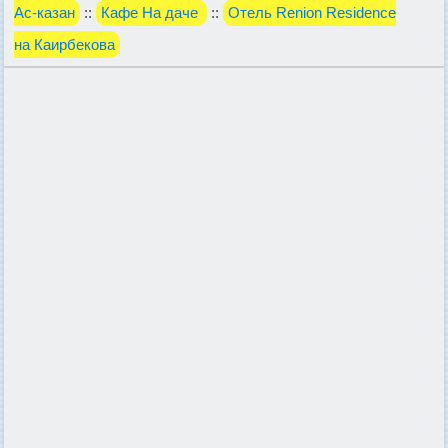
Ас-казан
::
Кафе На даче
::
Отель Renion Residence
на Каирбекова