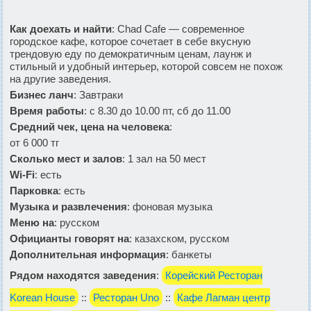
Как доехать и найти
:
Chad Cafe — современное
городское кафе, которое сочетает в себе вкусную
трендовую еду по демократичным ценам, лаунж и
стильный и удобный интерьер, которой совсем не похож
на другие заведения.
Бизнес ланч
: Завтраки
Время работы
: с 8.30 до 10.00 пт, сб до 11.00
Средний чек, цена на человека
:
от 6 000 тг
Сколько мест и залов
: 1 зал на 50 мест
Wi-Fi
: есть
Парковка
: есть
Музыка и развлечения
: фоновая музыка
Меню на
: русском
Официанты говорят на
: казахском, русском
Дополнительная информация
: банкеты
Рядом находятся заведения
:
Корейский Ресторан
Korean House
::
Ресторан Uno
::
Кафе Лагман центр