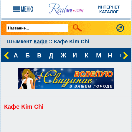
ИНТЕРНЕТ
КАТАЛОГ
Шымкент
Кафе
:: Кафе Kim Chi
А
Б
В
Д
Ж
И
К
М
Н
О
Кафе Kim Chi