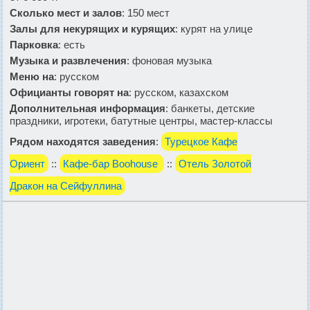
Сколько мест и залов
: 150 мест
Залы для некурящих и курящих
: курят на улице
Парковка
: есть
Музыка и развлечения
: фоновая музыка
Меню на
: русском
Официанты говорят на
: русском, казахском
Дополнительная информация
: банкеты, детские
праздники, игротеки, батутные центры, мастер-классы
Рядом находятся заведения
:
Турецкое Кафе
Ориент
::
Кафе-бар Boohouse
::
Отель Золотой
Дракон на Сейфуллина