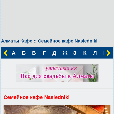
Алматы
Кафе
:: Семейное кафе Nasledniki
А
Б
В
Г
Д
Ж
З
К
Л
М
Семейное кафе Nasledniki