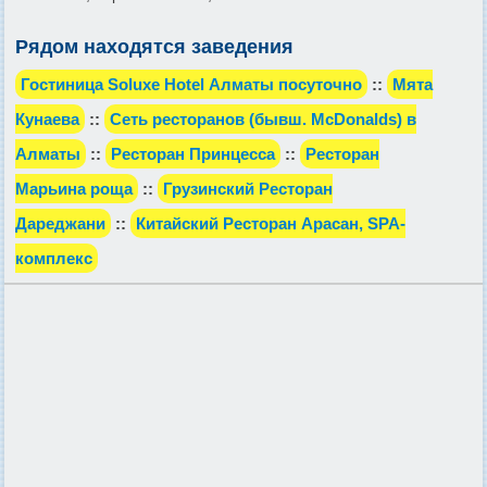
Рядом находятся заведения
Гостиница Soluxe Hotel Алматы посуточно
::
Мята
Кунаева
::
Сеть ресторанов (бывш. McDonalds) в
Алматы
::
Ресторан Принцесса
::
Ресторан
Марьина роща
::
Грузинский Ресторан
Дареджани
::
Китайский Ресторан Арасан, SPA-
комплекс