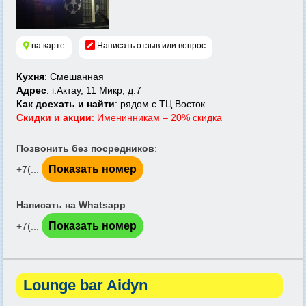
на карте
Написать отзыв или вопрос
Кухня
: Смешанная
Адрес
: г.Актау, 11 Микр, д.7
Как доехать и найти
: рядом с ТЦ Восток
Скидки и акции
: Именинникам – 20% скидка
Позвонить без посредников
:
Показать номер
+7(...
Написать на Whatsapp
:
Показать номер
+7(...
Lounge bar Aidyn