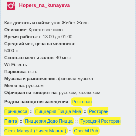

Hopers_na_kunayeva
Как доехать и найти
: угол Жибек Жолы
Описание
: Крафтовое пиво
Время работы
: с 13.00 до 01.00
Средний чек, цена на человека
:
5000 тг
Сколько мест и залов
: 40 мест
Wi-Fi
: есть
Парковка
: есть
Музыка и развлечения
: фоновая музыка
Меню на
: русском
Официанты говорят на
: русском, казахском
Рядом находятся заведения
:
Ресторан
Принцесса
::
Пиццерия Пицца Миа
::
Ресторан
Пинта
::
Пиццерия Додо Пицца
::
Турецкий Ресторан
Cicek MangaL (Чичек Мангал)
::
Chechil Pub