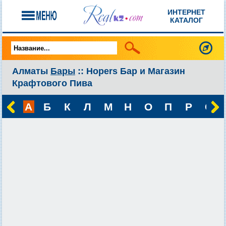
ИНТЕРНЕТ
КАТАЛОГ
Алматы
Бары
:: Hopers Бар и Магазин
Крафтового Пива
А
Б
К
Л
М
Н
О
П
Р
С