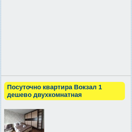
Посуточно квартира Вокзал 1
дешево двухкомнатная