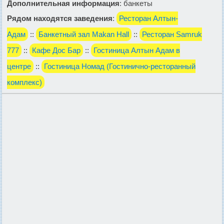
Дополнительная информация
: банкеты
Рядом находятся заведения
:
Ресторан Алтын-
Адам
::
Банкетный зал Makan Hall
::
Ресторан Samruk
777
::
Кафе Дос Бар
::
Гостиница Алтын Адам в
центре
::
Гостиница Номад (Гостинично-ресторанный
комплекс)