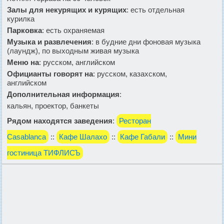
Залы для некурящих и курящих
: есть отдельная
курилка
Парковка
: есть охраняемая
Музыка и развлечения
: в будние дни фоновая музыка
(лаундж), по выходным живая музыка
Меню на
: русском, английском
Официанты говорят на
: русском, казахском,
английском
Дополнительная информация
:
кальян, проектор, банкеты
Рядом находятся заведения
:
Ресторан
Casablanca
::
Кафе Шалахо
::
Кафе Габали
::
Мини
гостиница ТИФЛИСЪ