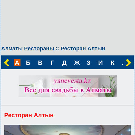
Алматы
Рестораны
:: Ресторан Алтын
А
Б
В
Г
Д
Ж
З
И
К
Л
Ресторан Алтын