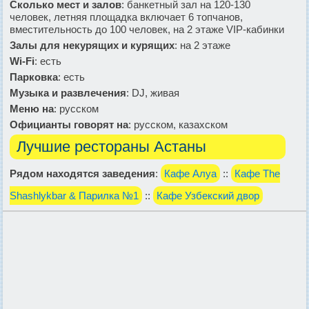
Сколько мест и залов
: банкетный зал на 120-130
человек, летняя площадка включает 6 топчанов,
вместительность до 100 человек, на 2 этаже VIP-кабинки
Залы для некурящих и курящих
: на 2 этаже
Wi-Fi
: есть
Парковка
: есть
Музыка и развлечения
: DJ, живая
Меню на
: русском
Официанты говорят на
: русском, казахском
Лучшие рестораны Астаны
Рядом находятся заведения
:
Кафе Алуа
::
Кафе The
Shashlykbar & Парилка №1
::
Кафе Узбекский двор