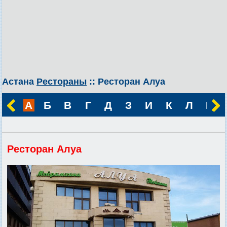
Астана
Рестораны
:: Ресторан Алуа
А
Б
В
Г
Д
З
И
К
Л
М
Ресторан Алуа