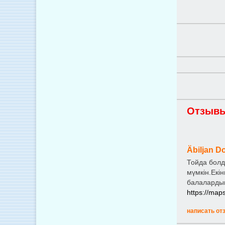
Отзывы
Äbiljan D
Тойда болд
мүмкін.Екі
балалардың
https://ma
написать от