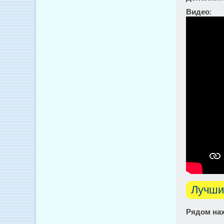
Видео
:
Лучши
Рядом нах