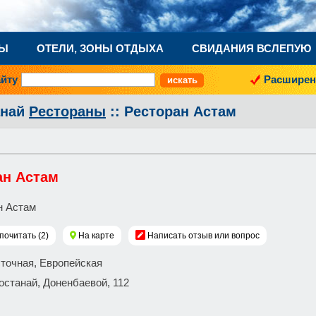
НЫ
ОТЕЛИ, ЗОНЫ ОТДЫХА
СВИДАНИЯ ВСЛЕПУЮ
айту
Расширен
анай
Рестораны
:: Ресторан Астам
ан Астам
почитать (2)
На карте
Написать отзыв или вопрос
сточная, Европейская
 Костанай, Доненбаевой, 112