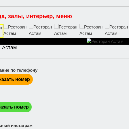
да, залы, интерьер, меню
н Астам
ание по телефону
:
казать номер
:
азать номер
ный инстаграм