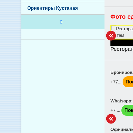
Ориентиры Кустаная
Фото е
Рестора
Брониров
+77...
По
Whatsapp
+7 ...
Пок
Официаль