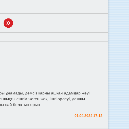
ары ұнамады, дәмсіз қарны ашқан адамдар жеуі
п шықты ешкім жеген жоқ. Ішкі әрлеуі, даяшы
ты сай болатын орын.
01.04.2024 17:12