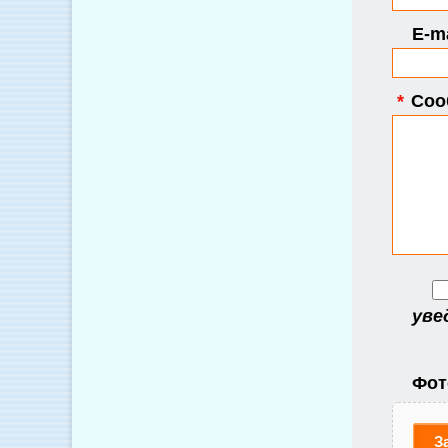
E-ma
*
Соо
уве
Фот
З