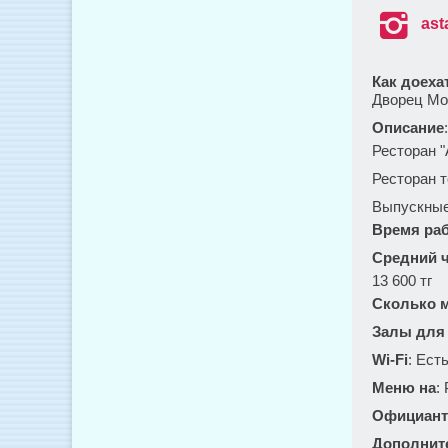

ast
Как доеха
Дворец М
Описание
Ресторан "
Ресторан т
Выпускные
Время ра
Средний ч
13 600 тг
Сколько м
Залы для
Wi-Fi
: Ест
Меню на
:
Официант
Дополнит