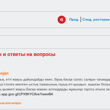
|
Пред.
След. ресторан
 и ответы на вопросы
osjan
ық, етті жақсы дайындайды екен, бірақ басқа салат, салқын тағамд
нші столға әкелген ыстық тамағының тауық еті қышқыл, ашыған болы
 қызметі жақсы.Басқа маман аспаздарды жұмысқа тартса атына за
ps.app.goo.gl/1PX9KYCtfveYwwvBA
зыв или вопрос