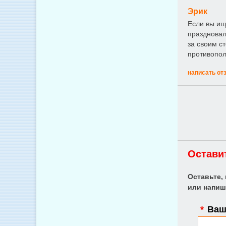
Эрик
Если вы ищ
праздновал
за своим с
противопол
написать от
Остави
Оставьте,
или напиш
*
Ваше