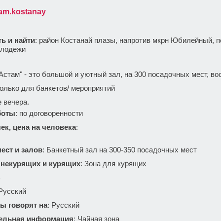
am.kostanay
ть и найти
: район Костанай плазы, напротив мкрн Юбилейный, 
олодежи
:
Астам" - это большой и уютный зал, на 300 посадочных мест, во
олько для банкетов/ мероприятий
 вечера.
боты
: по договоренности
ек, цена на человека
:
ест и залов
: Банкетный зал на 300-350 посадочных мест
 некурящих и курящих
: Зона для курящих
ь
 Русский
ы говорят на
: Русский
ельная информация
: Чайная зона