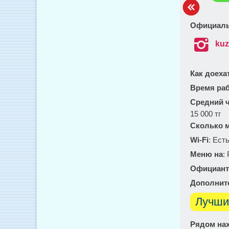
Официаль

kuz
Как доеха
Время ра
Средний ч
15 000 тг
Сколько м
Wi-Fi
: Ест
Меню на
:
Официант
Дополнит
Лучши
Рядом нах