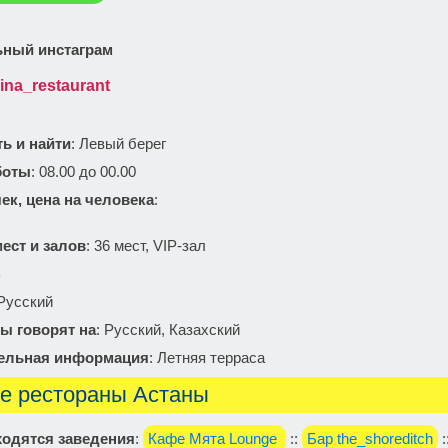
ный инстаграм
ina_restaurant
ть и найти
: Левый берег
боты
: 08.00 до 00.00
ек, цена на человека
:
ест и залов
: 36 мест, VIP-зал
ь
 Русский
ы говорят на
: Русский, Казахский
ельная информация
: Летняя терраса
е рестораны Астаны
одятся заведения
:
Кафе Мята Lounge
::
Бар the_shoreditch
: