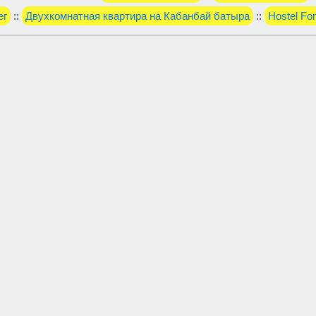
ег
::
Двухкомнатная квартира на Кабанбай батыра
::
Hostel Fo