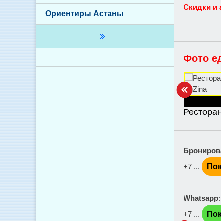
Скидки и 
Ориентиры Астаны
Фото е
Ресторан
Брониров
+7 ...
Пок
Whatsapp
+7 ...
Пок