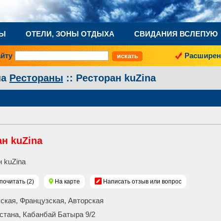
НЫ
ОТЕЛИ, ЗОНЫ ОТДЫХА
СВИДАНИЯ ВСЛЕПУЮ
айту
Расширен
на
Рестораны
:: Ресторан kuZina
н kuZina
почитать (2)
На карте
Написать отзыв или вопрос
сская, Французская, Авторская
 Астана, Кабанбай Батыра 9/2