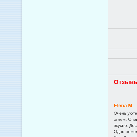
Отзывы
Elena M
Очень уютн
огнём. Оче
вкусно. Де
Одно пожел