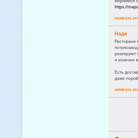
Вернёмся о
https://ma
написать от
Надя
Ресторане 
потрясающи
реагируют 
и конечно в
Есть доста
даже порой
написать от