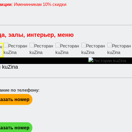
акции
: Именинникам 10% скидки
да, залы, интерьер, меню
 kuZina
ание по телефону
:
азать номер
:
азать номер