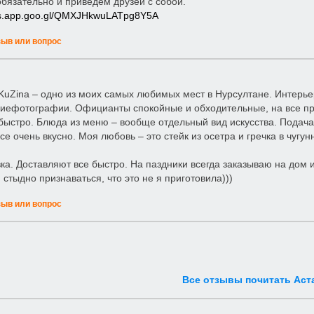
бязательно и приведём друзей с собой.
ps.app.goo.gl/QMXJHkwuLATpg8Y5A
зыв или вопрос
KuZina – одно из моих самых любимых мест в Нурсултане. Интерь
ефотографии. Официанты спокойные и обходительные, на все пр
быстро. Блюда из меню – вообще отдельный вид искусства. Подача, 
се очень вкусно. Моя любовь – это стейк из осетра и гречка в чугу
вка. Доставляют все быстро. На паздники всегда заказываю на дом и
 стыдно признаваться, что это не я приготовила)))
зыв или вопрос
Все отзывы почитать Аст