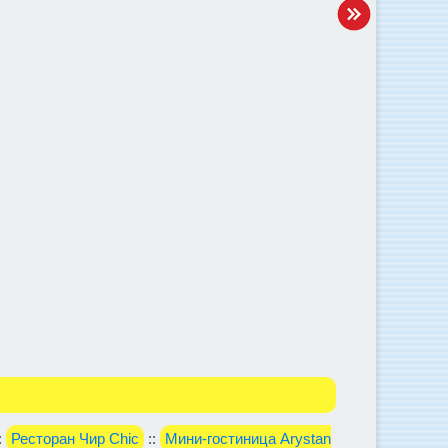
:
Ресторан Чир Chic
::
Мини-гостиница Arystan