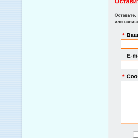
Остави
Оставьте,
или напиш
*
Ваше
E-ma
*
Соо