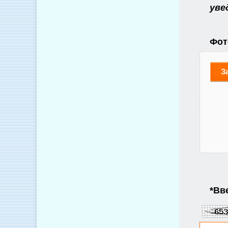
уве
Фот
З
*
Вве