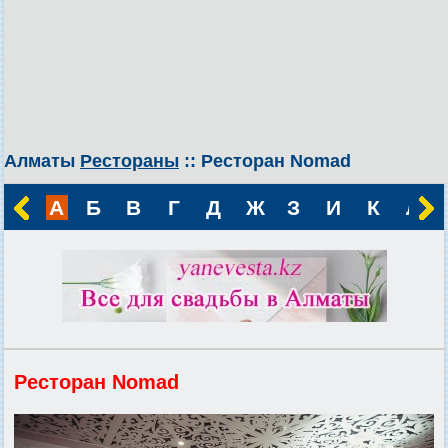
Алматы
Рестораны
:: Ресторан Nomad
А
Б
В
Г
Д
Ж
З
И
К
Л
Ресторан Nomad