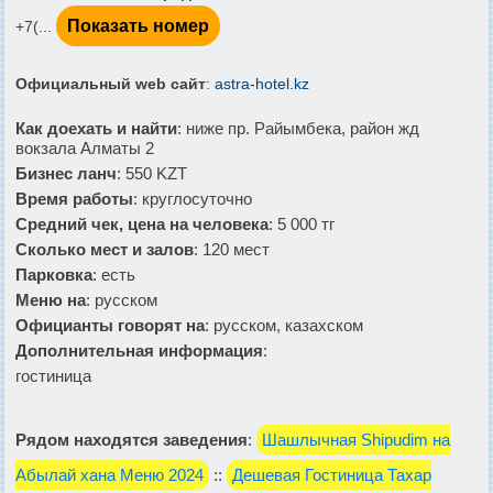
Показать номер
+7(...
Официальный web сайт
:
astra-hotel.kz
Как доехать и найти
: ниже пр. Райымбека, район жд
вокзала Алматы 2
Бизнес ланч
: 550 KZT
Время работы
: круглосуточно
Средний чек, цена на человека
: 5 000 тг
Сколько мест и залов
: 120 мест
Парковка
: есть
Меню на
: русском
Официанты говорят на
: русском, казахском
Дополнительная информация
:
гостиница
Рядом находятся заведения
:
Шашлычная Shipudim на
Абылай хана Меню 2024
::
Дешевая Гостиница Тахар