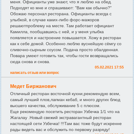
меня. Официанты уже знают, что я люблю на обед.
Подходят ко мне и спрашивают: "Вам как обычно?"
Обожаю персонал ресторана. Официанты всегда с
улыбкой, в случае каких-либо форс-мажоров
решаютпроблему на месте. Там работает официант
Камилла, пообщавшись с ней, и у меня улыбка
появляется и настроение повышается. Хожу в ресторан
как к себе домой. Особенно люблю вуснейшую сёмгу со
сливочно-сырным соусом. Подача просто обалденная.
Повара умеют готовить так, чтобы гости возвращались
сюда снова и снова.
05.02.2021 17:55
написать отзыв или вопрос
Медет Биржанович
Отличный ресторан восточной кухни,рекомендую всем,
самый лучший плов,лағман кебаб, и много других блюд
высшего качества, обслуживание 5 с плюсом.
Еще рекомендую посетить ресторан Узбечка 1/1 что на
Жагалау .Новый свежий экстравагантный ресторан
настоящей сети Узбечка! !!!Там вас тоже будут искренне
рады видеть вас и обслужить по первому разряду!