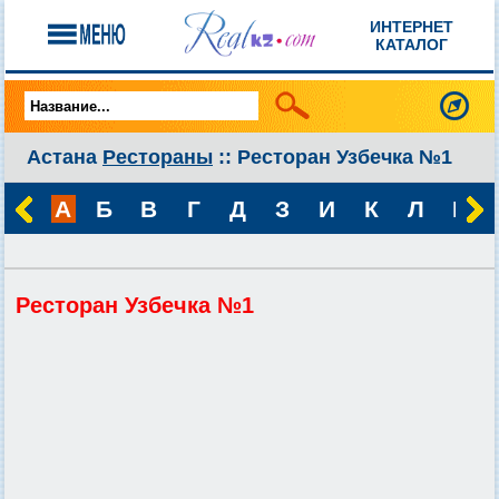
ИНТЕРНЕТ
КАТАЛОГ
Астана
Рестораны
:: Ресторан Узбечка №1
А
Б
В
Г
Д
З
И
К
Л
М
Ресторан Узбечка №1