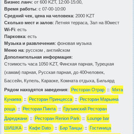
Бизнес ланч
: от 600 KZT, 12:00-15:00,
Время работы
: с 07-00-10:00
Средний чек, цена на человека
: 2000 KZT
Сколько мест и залов
: Летняя терраса, Зал на 80мест
Wi-Fi
: есть
Парковка
: есть
Музыка и развлечения
: фоновая музыка
Меню на
: русском , английском
Дополнительная информация
:
Стоимость часа 1050 KZT, Финская парная, Турецкая
(хамам) парная, Русская парная, до 400человек,
Бассейн, Купель, Караоке, Комната отдыха, Бильярд
Рядом находятся заведения
:
Ресторан Отрар
::
Мята
Кунаева
::
Ресторан Принцесса
::
Ресторан Марьина
роща
::
Ресторан Пинта
::
Грузинский Ресторан
Дареджани
::
Ресторан Renion Park
::
Lounge bar
ШИШКА
::
Кафе Dato
::
Бар Танцы
::
Гостиница