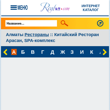
ИНТЕРНЕТ
КАТАЛОГ
Алматы
Рестораны
:: Китайский Ресторан
Арасан, SPA-комплекс
А
Б
В
Г
Д
Ж
З
И
К
Л