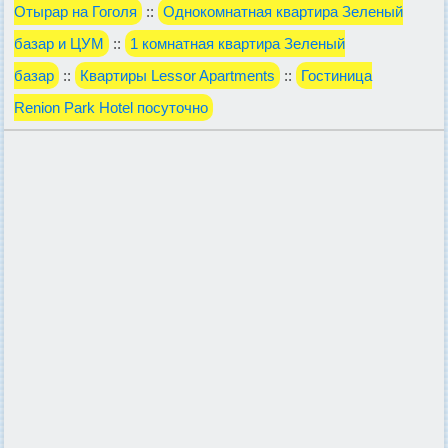
Отырар на Гоголя
::
Однокомнатная квартира Зеленый
базар и ЦУМ
::
1 комнатная квартира Зеленый
базар
::
Квартиры Lessor Apartments
::
Гостиница
Renion Park Hotel посуточно