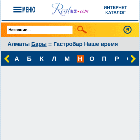
ИНТЕРНЕТ
КАТАЛОГ
Алматы
Бары
:: Гастробар Наше время
А
Б
К
Л
М
Н
О
П
Р
С