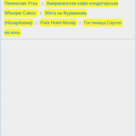
Пекинская Утка
::
Американская кафе-кондитерская
Whoopie Cakes
::
Мята на Фурманова
(Назарбаева)
::
Park Hotel Almaty
::
Гостиница Саулет
на ночь