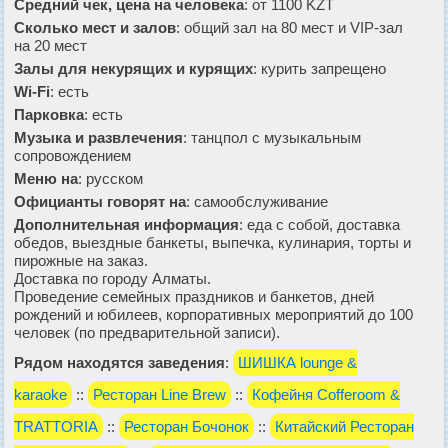
Средний чек, цена на человека
: от 1100 KZT
Сколько мест и залов
: общий зал на 80 мест и VIP-зал
на 20 мест
Залы для некурящих и курящих
: курить запрещено
Wi-Fi
: есть
Парковка
: есть
Музыка и развлечения
: танцпол с музыкальным
сопровождением
Меню на
: русском
Официанты говорят на
: самообслуживание
Дополнительная информация
: еда с собой, доставка
обедов, выездные банкеты, выпечка, кулинария, торты и
пирожные на заказ.
Доставка по городу Алматы.
Проведение семейных праздников и банкетов, дней
рождений и юбилеев, корпоративных мероприятий до 100
человек (по предварительной записи).
Рядом находятся заведения
:
ШИШКА lounge &
karaoke
::
Ресторан Line Brew
::
Кофейня Cofferoom &
TRATTORIA
::
Ресторан Бочонок
::
Китайский Ресторан