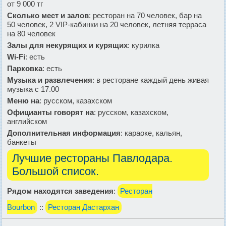
от 9 000 тг
Сколько мест и залов
: ресторан на 70 человек, бар на
50 человек, 2 VIP-кабинки на 20 человек, летняя терраса
на 80 человек
Залы для некурящих и курящих
: курилка
Wi-Fi
: есть
Парковка
: есть
Музыка и развлечения
: в ресторане каждый день живая
музыка с 17.00
Меню на
: русском, казахском
Официанты говорят на
: русском, казахском,
английском
Дополнительная информация
: караоке, кальян,
банкеты
Лучшие рестораны Павлодара.
Большой список.
Рядом находятся заведения
:
Ресторан
Bourbon
::
Ресторан Дастархан