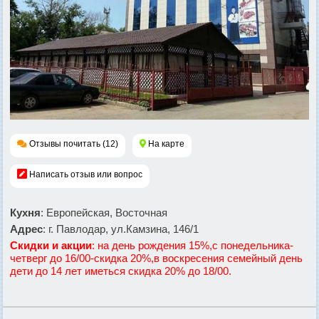
Отзывы почитать (12)
На карте
Написать отзыв или вопрос
Кухня
: Европейская, Восточная
Адрес
: г. Павлодар, ул.Камзина, 146/1
Скидки и акции
: на день рождения 15%,с понедельника-
четверг до 16/00-скидка 20%,в воскресения семейный день
дети до 14 лет иметься скидка 20% до 18/00.