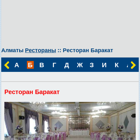
Алматы
Рестораны
:: Ресторан Баракат
А
Б
В
Г
Д
Ж
З
И
К
Л
Ресторан Баракат