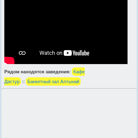
Рядом находятся заведения
:
Кафе
Дастур
::
Банкетный зал Алтынай