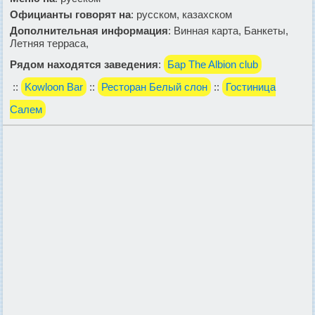
Официанты говорят на
: русском, казахском
Дополнительная информация
: Винная карта, Банкеты,
Летняя терраса,
Рядом находятся заведения
:
Бар The Albion club
::
Kowloon Bar
::
Ресторан Белый слон
::
Гостиница
Салем