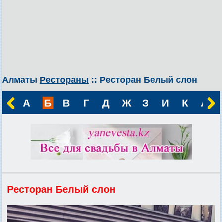
Алматы
Рестораны
:: Ресторан Белый слон
А
Б
В
Г
Д
Ж
З
И
К
Л
Ресторан Белый слон