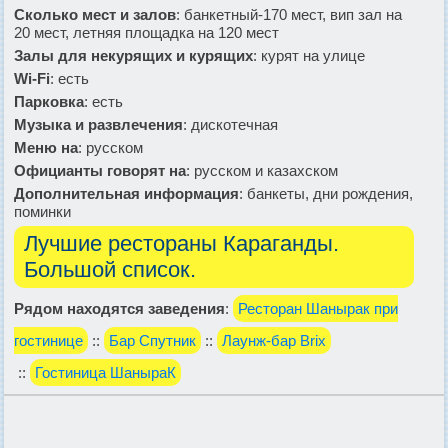
Сколько мест и залов
: банкетный-170 мест, вип зал на
20 мест, летняя площадка на 120 мест
Залы для некурящих и курящих
: курят на улице
Wi-Fi
: есть
Парковка
: есть
Музыка и развлечения
: дискотечная
Меню на
: русском
Официанты говорят на
: русском и казахском
Дополнительная информация
: банкеты, дни рождения,
поминки
Лучшие рестораны Караганды.
Большой список.
Рядом находятся заведения
:
Ресторан Шанырак при
гостинице
::
Бар Спутник
::
Лаунж-бар Brix
::
Гостиница ШаныраК