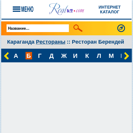
ИНТЕРНЕТ
КАТАЛОГ
Караганда
Рестораны
:: Ресторан Берендей
А
Б
Г
Д
Ж
И
К
Л
М
Н