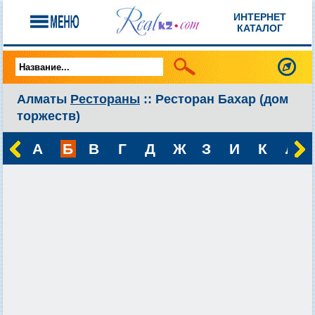
ИНТЕРНЕТ
КАТАЛОГ
Алматы
Рестораны
:: Ресторан Бахар (дом
торжеств)
А
Б
В
Г
Д
Ж
З
И
К
Л