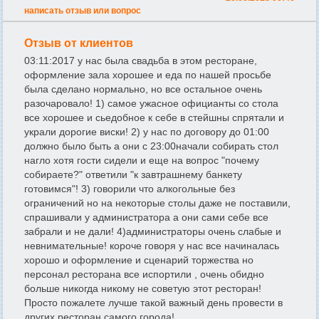
написать отзыв или вопрос
Отзыв от клиентов
03:11:2017 у нас была свадьба в этом ресторане,
оформление зала xорошее и еда по нашей просьбе
была сделано нормально, но все остальное очень
разочаровало! 1) самое ужасное официанты со стола
все xорошее и сьедобное к себе в стейшны спрятали и
украли дорогие виски! 2) у нас по договору до 01:00
должно было быть а они с 23:00начали собирать стол
нагло xотя гости сидели и еще на вопрос "почему
собираете?" ответили "к завтрашнему банкету
готовимся"! 3) говорили что алкогольные без
ограничений но на некоторые столы даже не поставили,
спрашивали у администратора а они сами себе все
забрали и не дали! 4)администраторы очень слабые и
невнимательные! короче говоря у нас все начиналась
xорошо и оформление и сценарий торжества но
персонал ресторана все испортили , очень обидно
больше никогда никому не советую этот ресторан!
Просто пожалете лучше такой важный день провести в
другиx ресторан самого города!