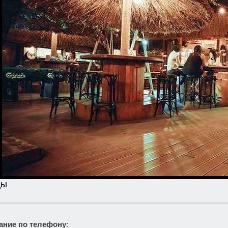
цы
ание по телефону
: