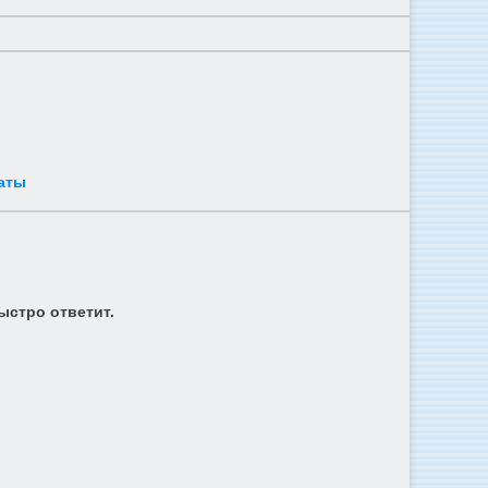
аты
ыстро ответит.