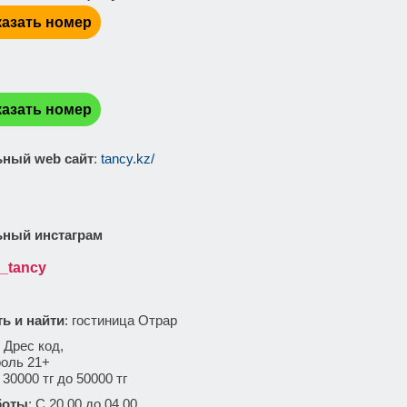
азать номер
:
азать номер
ный web сайт
:
tancy.kz/
ный инстаграм
_tancy
ть и найти
: гостиница Отрар
: Дрес код,
роль 21+
 30000 тг до 50000 тг
боты
: C 20.00 до 04.00