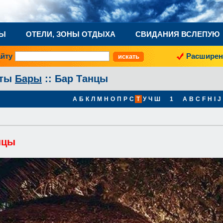
НЫ
ОТЕЛИ, ЗОНЫ ОТДЫХА
СВИДАНИЯ ВСЛЕПУЮ
айту
Расширен
аты
Бары
:: Бар Танцы
А
Б
К
Л
М
Н
О
П
Р
С
Т
У
Ч
Ш
1
A
B
C
F
H
I
J
нцы