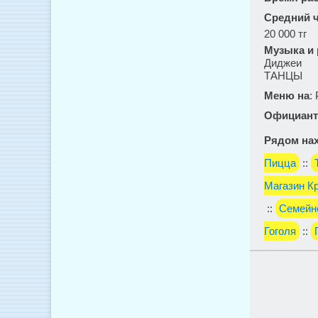
Средний ч
20 000 тг
Музыка и
Диджеи
ТАНЦЫ
Меню на
:
Официант
Рядом нах
Пицца
::
Магазин К
::
Семейно
Гоголя
::