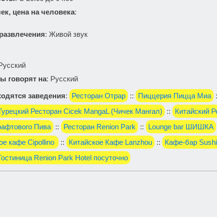
ек, цена на человека
:
 развлечения
: Живой звук
 Русский
ы говорят на
: Русский
одятся заведения
:
Ресторан Отрар
::
Пиццерия Пицца Миа
Турецкий Ресторан Cicek MangaL (Чичек Мангал)
::
Китайский Р
рафтового Пива
::
Ресторан Renion Park
::
Lounge bar ШИШКА
е кафе Cipollino
::
Китайское Кафе Lanzhou
::
Кафе-бар Sushi`
Гостиница Renion Park Hotel посуточно