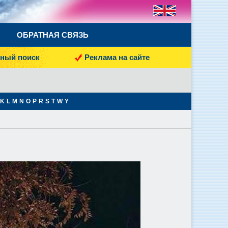
ОБРАТНАЯ СВЯЗЬ
ный поиск
Реклама на сайте
K
L
M
N
O
P
R
S
T
W
Y