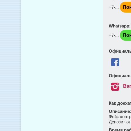
+7-...
Пок
Whatsapp
+7-...
Пок
Официаль

Официаль

Bar
Как доеха
Описание
Фейс конт
Депозит от
Время ра