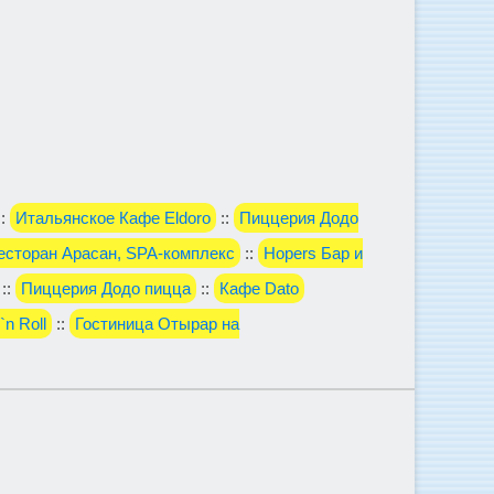
::
Итальянское Кафе Eldoro
::
Пиццерия Додо
есторан Арасан, SPA-комплекс
::
Hopers Бар и
::
Пиццерия Додо пицца
::
Кафе Dato
n Roll
::
Гостиница Отырар на