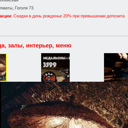
 Алматы, Гоголя 73
акции
: Скидки в день рожденье 20% при превышении депозита
да, залы, интерьер, меню