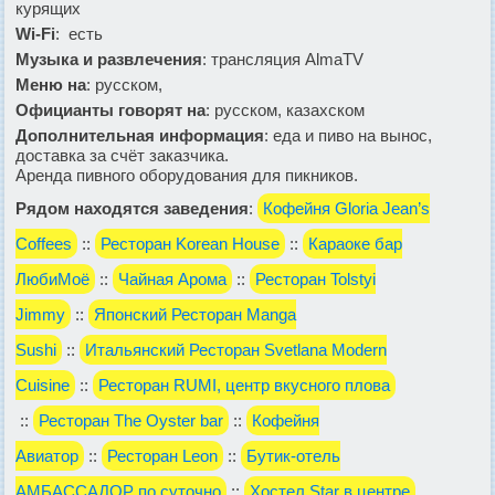
курящих
Wi-Fi
: есть
Музыка и развлечения
: трансляция AlmaTV
Меню на
: русском,
Официанты говорят на
: русском, казахском
Дополнительная информация
: еда и пиво на вынос,
доставка за счёт заказчика.
Аренда пивного оборудования для пикников.
Рядом находятся заведения
:
Кофейня Gloria Jean’s
Coffees
::
Ресторан Korean House
::
Караоке бар
ЛюбиМоё
::
Чайная Арома
::
Ресторан Tolstyi
Jimmy
::
Японский Ресторан Manga
Sushi
::
Итальянский Ресторан Svetlana Modern
Cuisine
::
Ресторан RUMI, центр вкусного плова
::
Ресторан The Oyster bar
::
Кофейня
Авиатор
::
Ресторан Leon
::
Бутик-отель
АМБАССАДОР по суточно
::
Хостел Star в центре