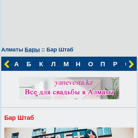
Алматы
Бары
:: Бар Штаб
А
Б
К
Л
М
Н
О
П
Р
С
Бар Штаб