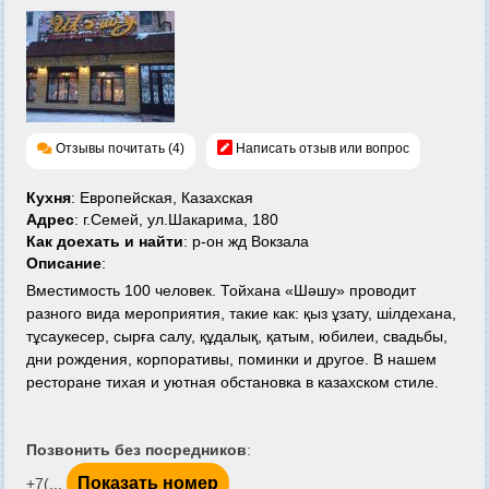
Отзывы почитать (4)
Написать отзыв или вопрос
Кухня
: Европейская, Казахская
Адрес
: г.Семей, ул.Шакарима, 180
Как доехать и найти
: р-он жд Вокзала
Описание
:
Вместимость 100 человек.
Тойхана «Шәшу» проводит
разного вида мероприятия, такие как: қыз ұзату, шілдеxана,
тұсаукесер, сырға салу, құдалық, қатым, юбилеи, свадьбы,
дни рождения, корпоративы, поминки и другое. В нашем
ресторане тихая и уютная обстановка в казахском стиле.
Позвонить без посредников
:
Показать номер
+7(...