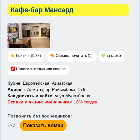
Кафе-бар Мансард
Рейтинг (0.33)
Отзывы почитать (1)
на карте
Написать отзыв или вопрос
Кухня
: Европейская, Азиатская
Адрес
: г. Алматы, пр.Райымбека, 176
Как доехать и найти
: уг.ул Муратбаева
Скидки и акции
: именинникам 10% скидка
Позвонить без посредников
:
Показать номер
+77...