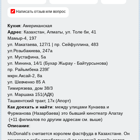
Написать отзыв или вопрос
Кухня
: Американская
Адрес
: Казахстан, Алматы, ул. Толе би, 41
Мамыр-4, 197
ул. Макатаева, 127/1 | пр. Сейфуллина, 483
ул.Розыбакиева, 247а
ул. Мустафина, 5а
ул. Минина, 14/1 (Бухар Жырау - Байтурсынова)
пр. Райымбека 239Г
мкрн.Аксай-2, 8а
ул. Шевченко 85 А
Тимирязева, дом 38/3
ул. Маршака 151(АДК)
Ташкентский тракт, 17к (Апорт)
Как доехать и найти
: между улицами Кунаева и
Фурманова (Назарбаева) это бывший кинотеатр Алатау
(+11 филиалов по другим адресам см. выше)
Описание
:
McDonald's считается королем фастфуда в Казахстане. Он