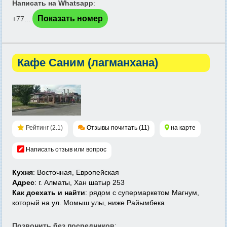
Написать на Whatsapp
:
Показать номер
+77...
Кафе Саним (лагманхана)
Рейтинг (2.1)
Отзывы почитать (11)
на карте
Написать отзыв или вопрос
Кухня
: Восточная, Европейская
Адрес
: г. Алматы, Хан шатыр 253
Как доехать и найти
: рядом с супермаркетом Магнум,
который на ул. Момыш улы, ниже Райымбека
Позвонить без посредников
: