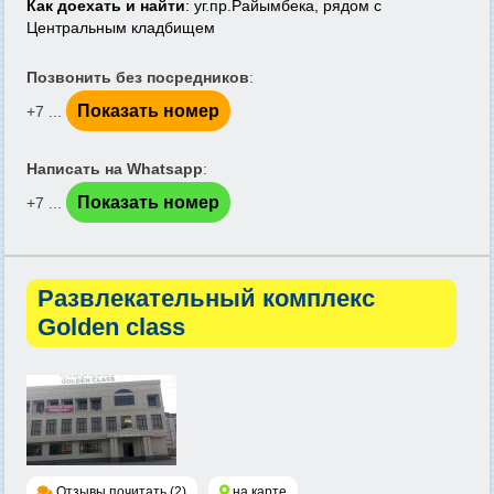
Как доехать и найти
: уг.пр.Райымбека, рядом с
Центральным кладбищем
Позвонить без посредников
:
Показать номер
+7 ...
Написать на Whatsapp
:
Показать номер
+7 ...
Развлекательный комплекс
Golden class
Отзывы почитать (2)
на карте