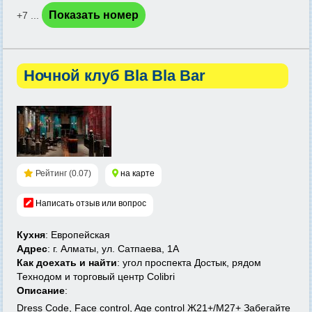
Показать номер
+7 ...
Ночной клуб Bla Bla Bar
Рейтинг (0.07)
на карте
Написать отзыв или вопрос
Кухня
: Европейская
Адрес
: г. Алматы, ул. Сатпаева, 1А
Как доехать и найти
: угол проспекта Достык, рядом
Технодом и торговый центр Colibri
Описание
:
Dress Code, Face control, Age control Ж21+/М27+ Забегайте