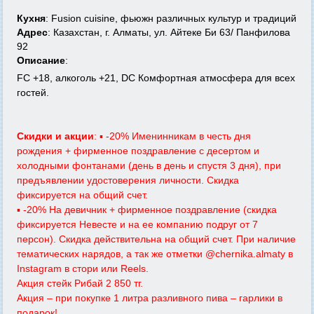
Кухня
: Fusion cuisine, фьюжн различных культур и традиций
Адрес
: Казахстан, г. Алматы, ул. Айтеке Би 63/ Панфилова
92
Описание
:
FC +18, алкоголь +21, DC Комфортная атмосфера для всех
гостей.
Скидки и акции
: ▪︎ -20% Именинникам в честь дня
рождения + фирменное поздравление с десертом и
холодными фонтанами (день в день и спустя 3 дня), при
предъявлении удостоверения личности. Скидка
фиксируется на общий счет.
▪︎ -20% На девичник + фирменное поздравление (скидка
фиксируется Невесте и на ее компанию подруг от 7
персон). Скидка действительна на общий счет. При наличие
тематических нарядов, а так же отметки @chernika.almaty в
Instagram в стори или Reels.
Акция стейк Рибай 2 850 тг.
Акция – при покупке 1 литра разливного пива – гарлики в
подарок!