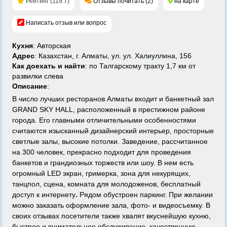
Рейтинг (119.7)
Отзывы почитать (2)
на карте
Написать отзыв или вопрос
Кухня
: Авторская
Адрес
: Казахстан, г. Алматы, ул. ул. Халиуллина, 156
Как доехать и найти
: по Талгарскому тракту 1,7 км от
развилки слева
Описание
:
В число лучших ресторанов Алматы входит и банкетный зал
GRAND SKY HALL, расположенный в престижном районе
города. Его главными отличительными особенностями
считаются изысканный дизайнерский интерьер, просторные
светлые залы, высокие потолки. Заведение, рассчитанное
на 300 человек, прекрасно подходит для проведения
банкетов и грандиозных торжеств или шоу. В нем есть
огромный LED экран, гримерка, зона для некурящих,
танцпол, сцена, комната для молодоженов, бесплатный
доступ к интернету
.
Рядом обустроен паркинг. При желании
можно заказать оформление зала, фото- и видеосъемку. В
своих отзывах посетители также хвалят вкуснейшую кухню,
быстрое и внимательное обслуживание, качественную