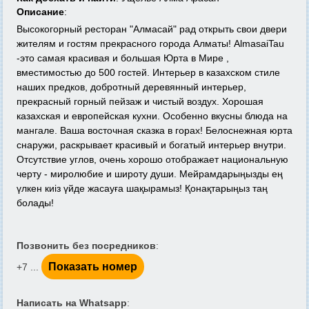
Описание
:
Высокогорный ресторан "Алмасай" рад открыть свои двери
жителям и гостям прекрасного города Алматы! AlmasaiTau
-это самая красивая и большая Юрта в Мире ,
вместимостью до 500 гостей. Интерьер в казахском стиле
наших предков, добротный деревянный интерьер,
прекрасный горный пейзаж и чистый воздух. Хорошая
казахская и европейская кухни. Особенно вкусны блюда на
мангале. Ваша восточная сказка в горах!
Белоснежная юрта
снаружи, раскрывает красивый и богатый интерьер внутри.
Отсутствие углов, очень хорошо отображает национальную
черту - миролюбие и широту души.
Мейрамдарыңызды ең
үлкен киіз үйде жасауға шақырамыз! Қонақтарыңыз таң
болады!
Позвонить без посредников
:
Показать номер
+7 ...
Написать на Whatsapp
: