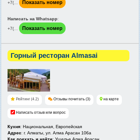
Показать номер
+7(...
Написать на Whatsapp
:
Показать номер
+7(...
Горный ресторан Almasai
Рейтинг (4.2)
Отзывы почитать (3)
на карте
Написать отзыв или вопрос
Кухня
: Национальная, Европейская
Адрес
: г. Алматы, ул. Алма Арасан 106а
Как доехать и найти
:
Ущелье Алма Арасан