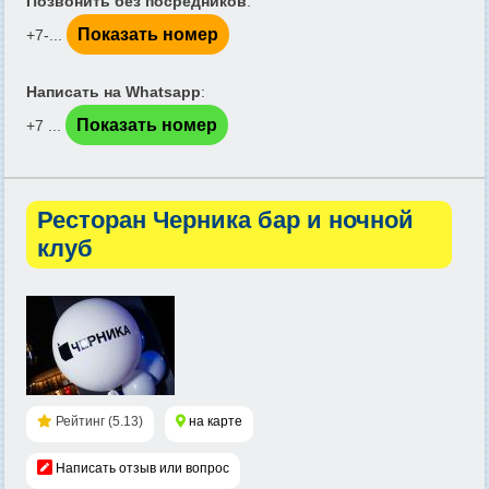
Позвонить без посредников
:
Показать номер
+7-...
Написать на Whatsapp
:
Показать номер
+7 ...
Ресторан Черника бар и ночной
клуб
Рейтинг (5.13)
на карте
Написать отзыв или вопрос