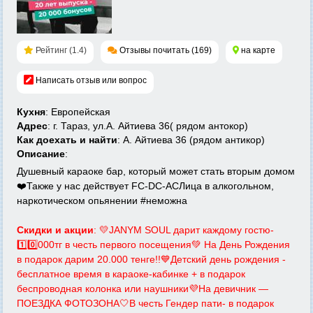
Рейтинг (1.4)
Отзывы почитать (169)
на карте
Написать отзыв или вопрос
Кухня
: Европейская
Адрес
: г. Тараз, ул.А. Айтиева 36( рядом антокор)
Как доехать и найти
: А. Айтиева 36 (рядом антикор)
Описание
:
Душевный караоке бар, который может стать вторым домом
❤️Также у нас действует FC-DC-ACЛица в алкогольном,
наркотическом опьянении #неможна
Скидки и акции
: 💛JANYM SOUL дарит каждому гостю-
1️⃣0️⃣0️0️0️тг в честь первого посещения💚 На День Рождения
в подарок дарим 20.000 тенге!!💙Детский день рождения -
бесплатное время в караоке-кабинке + в подарок
беспроводная колонка или наушники💜На девичник —
ПОЕЗДКА ФОТОЗОНА🤍В честь Гендер пати- в подарок