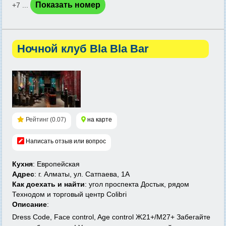
Показать номер
+7 ...
Ночной клуб Bla Bla Bar
Рейтинг (0.07)
на карте
Написать отзыв или вопрос
Кухня
: Европейская
Адрес
: г. Алматы, ул. Сатпаева, 1А
Как доехать и найти
: угол проспекта Достык, рядом
Технодом и торговый центр Colibri
Описание
:
Dress Code, Face control, Age control Ж21+/М27+ Забегайте