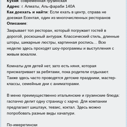
Кухня
: современная грузинская
Адрес
: г. Алматы, Аль-фараби 140А
Как доехать и найти
: Если ехать в центр, справа не
доезжая Есентая, один из многочисленных ресторанов
Описание
:
Закрывает топ ресторан, который погружает гостей в
дорогой, роскошный антураж. Классический стиль, длинные
шторы, шикарные люстры, картинная роспись… Всю
неделю здесь проходят шоу-программы и выступления с
живым вокалом.
Комнаты для детей нет, зато есть няня, которая
присматривает за ребятами, пока родители отдыхают.
Также здесь часто проводятся детские праздники, мастер-
классы, семейные дни с аниматорами.
В меню преимущественно итальянские и грузинские блюда:
гаспаччо делит одну страницу с харчо. Для компании
предлагают шиштаук, тевзис, коктал. Здесь можно
попробовать разные виды хачапури.
По-имеретински