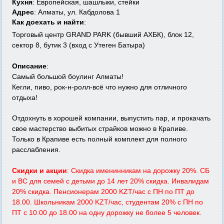
Кухня
: Европейская, шашлыки, стейки
Адрес
: Алматы, ул. Кабдолова 1
Как доехать и найти
:
Торговый центр GRAND PARK (бывший АХБК), блок 12,
сектор 8, бутик 3 (вход с Утеген Батыра)
Описание
:
Самый большой боулинг Алматы!
Кегли, пиво, рок-н-ролл-всё что нужно для отличного
отдыха!
Отдохнуть в хорошей компании, выпустить пар, и прокачать
свое мастерство выбитых страйков можно в Крапиве.
Только в Крапиве есть полный комплект для полного
расслабления.
Скидки и акции
: Скидка именинникам на дорожку 20%. СБ
и ВС для семей с детьми до 14 лет 20% скидка. Инвалидам
20% скидка. Пенсионерам 2000 KZT/час с ПН по ПТ до
18.00. Школьникам 2000 KZT/час, студентам 20% с ПН по
ПТ с 10.00 до 18.00 на одну дорожку не более 5 человек.