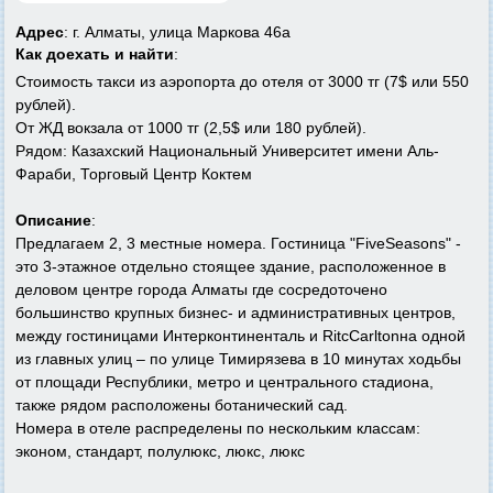
Адрес
: г. Алматы, улица Маркова 46а
Как доехать и найти
:
Стоимость такси из аэропорта до отеля от 3000 тг (7$ или 550
рублей).
От ЖД вокзала от 1000 тг (2,5$ или 180 рублей).
Рядом: Казахский Национальный Университет имени Аль-
Фараби, Торговый Центр Коктем
Описание
:
Предлагаем 2, 3 местные номера. Гостиница "FiveSeasons" -
это 3-этажное отдельно стоящее здание, расположенное в
деловом центре города Алматы где сосредоточено
большинство крупных бизнес- и административных центров,
между гостиницами Интерконтиненталь и RitcCarltonна одной
из главных улиц – по улице Тимирязева в 10 минутах ходьбы
от площади Республики, метро и центрального стадиона,
также рядом расположены ботанический сад.
Номера в отеле распределены по нескольким классам:
эконом, стандарт, полулюкс, люкс, люкс