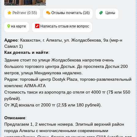
Рейтинг (0.55)
Отзывы почитать (16)
Цены
на карте
Написать отзыв или вопрос
Адрес
: Казахстан, г. Алматы, ул. Жолдасбекова, 9а (мкр-н
Самал 1)
Как доехать и найти
:
Здание стоит по улице Жолдасбекова напротив очень
большого торгового центра Достык. До проспекта Достык 200
метров, улица Мендикулова недалеко.
Рядом: торговый центр Dostyk Plaza, торгово-развлекательный
комплекс АЛМА-АТА
Стоимость такси из аэропорта до отеля от 4000 тг (7$ или 550
рублей).
От ЖД вокзала от 2000 тг (2,5$ или 180 рублей).
Описание
:
Предлагаем 1, 2 местные номера. Элитный верхний район
города Алматы с многочисленными современными
новостройками. Очень близко от консульства США (удобно для