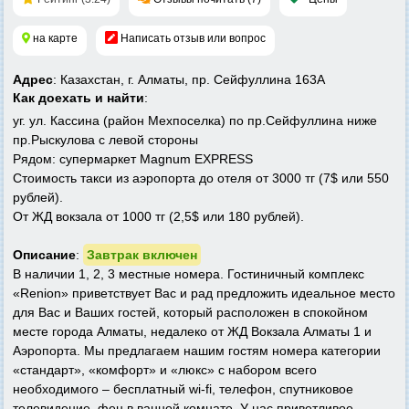
на карте
Написать отзыв или вопрос
Адрес
: Казахстан, г. Алматы, пр. Cейфуллина 163А
Как доехать и найти
:
уг. ул. Кассина (район Мехпоселка) по пр.Сейфуллина ниже
пр.Рыскулова с левой стороны
Рядом: супермаркет Magnum EXPRESS
Стоимость такси из аэропорта до отеля от 3000 тг (7$ или 550
рублей).
От ЖД вокзала от 1000 тг (2,5$ или 180 рублей).
Описание
:
Завтрак включен
В наличии 1, 2, 3 местные номера. Гостиничный комплекс
«Renion» приветствует Вас и рад предложить идеальное место
для Вас и Ваших гостей, который расположен в спокойном
месте города Алматы, недалеко от ЖД Вокзала Алматы 1 и
Аэропорта. Мы предлагаем нашим гостям номера категории
«стандарт», «комфорт» и «люкс» с набором всего
необходимого – бесплатный wi-fi, телефон, спутниковое
телевидение, фен в ванной комнате. У нас приветливое