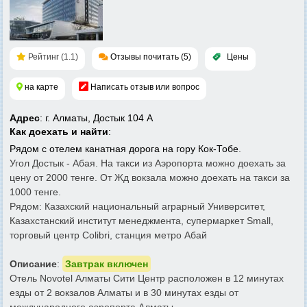
Рейтинг (1.1)
Отзывы почитать (5)
Цены
на карте
Написать отзыв или вопрос
Адрес
: г. Алматы, Достык 104 А
Как доехать и найти
:
Рядом с отелем канатная
дорога на гору Кок-Тобе
.
Угол Достык - Абая. На такси из Аэропорта можно доехать за
цену от 2000 тенге. От Жд вокзала можно доехать на такси за
1000 тенге.
Рядом: Казахский национальный аграрный Университет,
Казахстанский институт менеджмента, супермаркет Small,
торговый центр Colibri, станция метро Абай
Описание
:
Завтрак включен
Отель Novotel Алматы Сити Центр расположен в 12 минутах
езды от 2 вокзалов Алматы и в 30 минутах езды от
международного аэропорта Алматы.