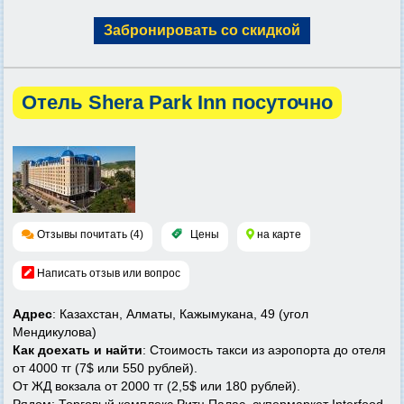
Забронировать со скидкой
Отель Shera Park Inn посуточно
Отзывы почитать (4)
Цены
на карте
Написать отзыв или вопрос
Адрес
: Казахстан, Алматы, Кажымукана, 49 (угол
Мендикулова)
Как доехать и найти
: Стоимость такси из аэропорта до отеля
от 4000 тг (7$ или 550 рублей).
От ЖД вокзала от 2000 тг (2,5$ или 180 рублей).
Рядом: Торговый комплекс Ритц Палас, супермаркет Interfood,