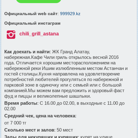
Официальный web сайт
:
999929.kz
Официальный инстаграм

chili_grill_astana
Как доехать и найти
: ЖК Гранд Алатау,
набережная.Кафе Чили гриль открылось весной 2016
года. Отличается хорошим месторасположением на
набережной реки Ишим излюбленным местом Астанчан и
гостей столицы.Кухня направлена на удовлетворение
потребностей любителей прогуляться по набережной и
парковой зоне в одиночку или с семьей или с большой
компанией.Мы можем вам предложить и здоровый фаст
фуд и пиццы и великолепные шашлыки.
Время работы
: С 16.00 до 02.00, в выходные с 11.00 до
02.00
Средний чек, цена на человека
:
от 7 000 тг
Сколько мест и залов
: 50 мест
Залы для некурящих и курящих
: курят на улице