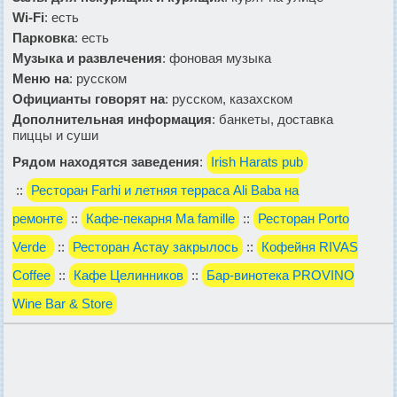
Wi-Fi
: есть
Парковка
: есть
Музыка и развлечения
: фоновая музыка
Меню на
: русском
Официанты говорят на
: русском, казахском
Дополнительная информация
: банкеты, доставка
пиццы и суши
Рядом находятся заведения
:
Irish Harats pub
::
Ресторан Farhi и летняя терраса Ali Baba на
ремонте
::
Кафе-пекарня Ma famille
::
Ресторан Porto
Verde
::
Ресторан Астау закрылось
::
Кофейня RIVAS
Coffee
::
Кафе Целинников
::
Бар-винотека PROVINO
Wine Bar & Store