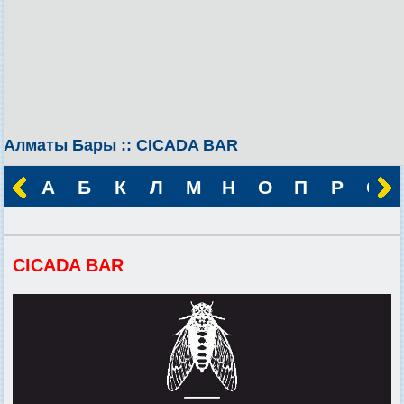
Алматы
Бары
:: CICADA BAR
А
Б
К
Л
М
Н
О
П
Р
С
CICADA BAR