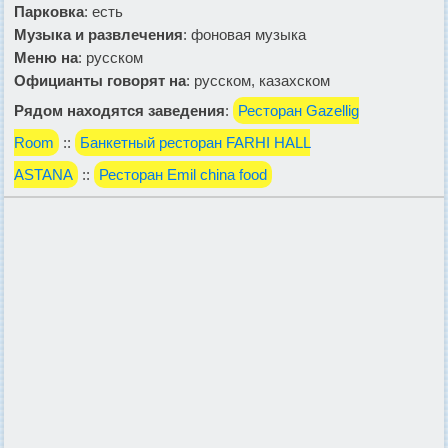
Парковка
: есть
Музыка и развлечения
: фоновая музыка
Меню на
: русском
Официанты говорят на
: русском, казахском
Рядом находятся заведения
:
Ресторан Gazellig
Room
::
Банкетный ресторан FARHI HALL
ASTANA
::
Ресторан Emil china food