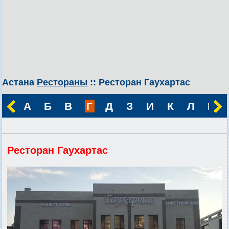
Астана
Рестораны
:: Ресторан Гаухартас
А
Б
В
Г
Д
З
И
К
Л
М
Ресторан Гаухартас