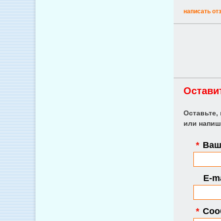
написать от
Остави
Оставьте,
или напиш
*
Ваше
E-ma
*
Соо