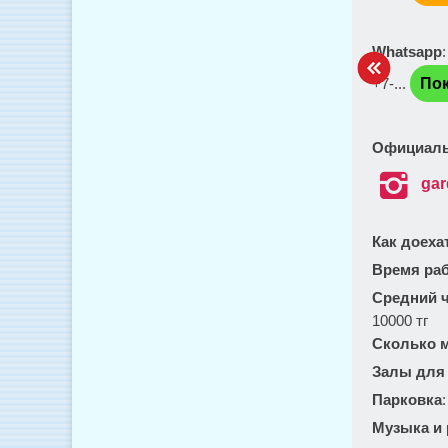
Whatsapp
+7-...
Пок
Официаль

ga
Как доеха
Время ра
Средний ч
10000 тг
Сколько м
Залы для
Парковка
Музыка и