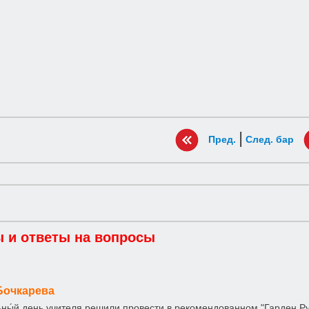
|
Пред.
След. бар
 и ответы на вопросы
Бочкарева
ны́й день учителя решили провести в рекомендованном "Гарден Р