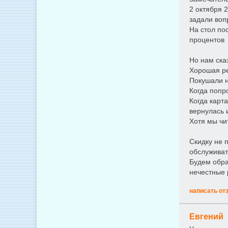
2 октября 
задали воп
На стол по
процентов
Но нам сказ
Хорошая ре
Покушали н
Когда попр
Когда карт
вернулась и
Хотя мы чи
Скидку не 
обслуживать
Будем обра
нечестные 
написать от
Евгений