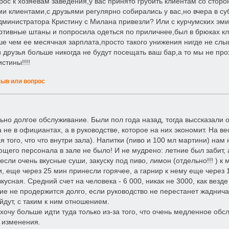
рос к хозяевам заведения,у вас принято грубить клиентам со сто
и клиентами,с друзьями регулярно собирались у вас,но вчера в суб
дминистратора Кристину с Милана привезли? Или с курчумских эмир
ртивные штаны и попросила одеться по приличнее,был в брюках кл
ше чем ее месячная зарплата,просто такого унижения нигде не слы
и друзья больше никогда не будут посещать ваш бар,а то мы не пр
стины!!!!
зыв или вопрос
ьно долгое обслуживание. Были пол года назад, тогда выссказали 
не в официантах, а в руководстве, которое на них экономит. На вес
я того, что что внутри зала). Напитки (пиво и 100 мл мартини) нам
щего персонала в зале не было! И не мудрено: летние был забит, 
сли очень вкусные суши, закуску под пиво, лимон (отдельно!!! ) к м
, еще через 25 мин принесли горячее, а гарнир к нему еще через 
кусная. Средний счет на человека - 6 000, никак не 3000, как везде
ие не продержится долго, если руководство не перестанет жаднича
йдут, с таким к ним отношением.
хочу больше идти туда только из-за того, что очень медленное обсл
 изменения.