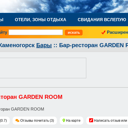
НЫ
ОТЕЛИ, ЗОНЫ ОТДЫХА
СВИДАНИЯ ВСЛЕПУЮ
айту
Расширен
-Каменогорск
Бары
:: Бар-ресторан GARDEN
сторан GARDEN ROOM
(0.7)
Отзывы почитать (3)
На карте
Написать отзыв или