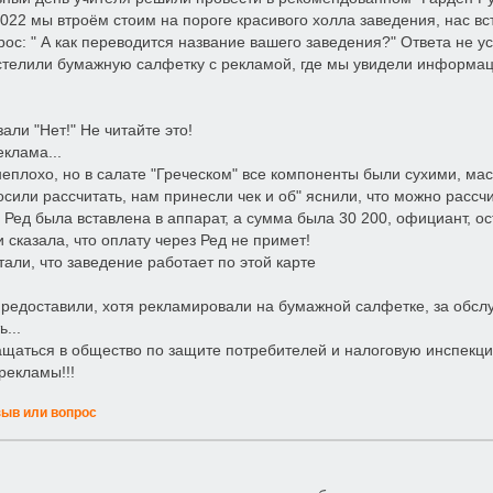
2022 мы втроём стоим на пороге красивого холла заведения, нас в
рос: " А как переводится название вашего заведения?" Ответа не у
стелили бумажную салфетку с рекламой, где мы увидели информацию
али "Нет!" Не читайте это!
клама...
еплохо, но в салате "Греческом" все компоненты были сухими, мас
осили рассчитать, нам принесли чек и об" яснили, что можно рассч
а Ред была вставлена в аппарат, а сумма была 30 200, официант, о
 сказала, что оплату через Ред не примет!
тали, что заведение работает по этой карте
предоставили, хотя рекламировали на бумажной салфетке, за обслу
...
щаться в общество по защите потребителей и налоговую инспекцию
рекламы!!!
зыв или вопрос