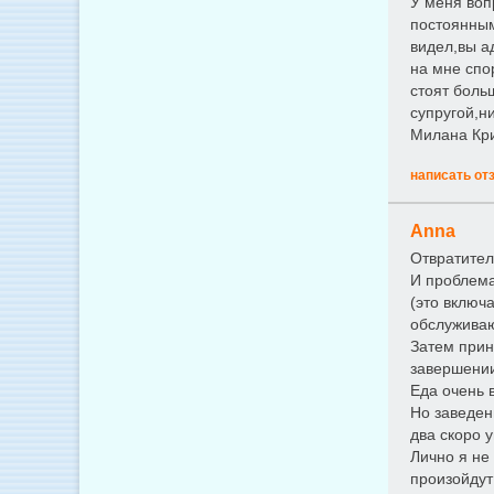
У меня воп
постоянным
видел,вы а
на мне спо
стоят боль
супругой,н
Милана Кри
написать от
Anna
Отвратител
И проблема 
(это включа
обслуживаю
Затем прине
завершении
Еда очень в
Но заведен
два скоро у
Лично я не 
произойдут