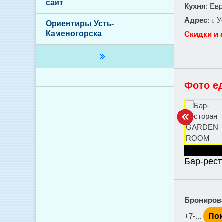
сайт
Кухня
: Ев
Адрес
: г.
Ориентиры Усть-
Каменогорска
Скидки и 
Фото е
Бар-рес
Брониров
+7-...
Пок