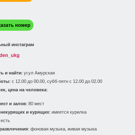
:
азать номер
ный инстаграм
rden_ukg
ть и найти
: уг.ул Амурская
боты
: с 12.00 до 00.00, субб-пятн с 12.00 до 02.00
ек, цена на человека
:
ест и залов
: 80 мест
 некурящих и курящих
: имеется курилка
: есть
 развлечения
: фоновая музыка, живая музыка