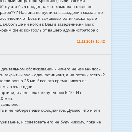
роны администратора Кристины,были вашими
боту это был предел,такого хамства я нигде не
атов??? Нас она не пустила в заведения сказав что
ассических от boss и замшевых ботинках,которые
шал,больше ни ногой к Вам в заведение,ни мы с
оходим фейс контроль от вашего администратора с
11.11.2017 10:42
о длительном обслуживании - ничего не изменилось.
ь закрытый зал - один официант, а на летник всего -2
 несли ровно 25 мин! все это время никого из
а мы в зале одни.
артини, и лед.. эдак минут через 5-10. И в
10 мин.
 заявлено.
ть и не наберет еще официантов. Думаю, что и эти
уживание, и советовать его не буду никому, пока не