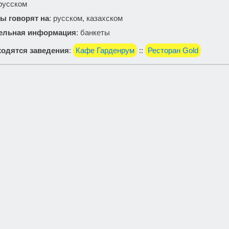
 русском
ы говорят на
: русском, казахском
ельная информация
: банкеты
одятся заведения
:
Кафе Гарденрум
::
Ресторан Gold