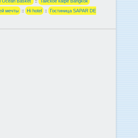
н Ocean Basket
::
Тайское кафе Bangkok
ей мечты
::
Hi hotel
::
Гостиница SAPAR DE