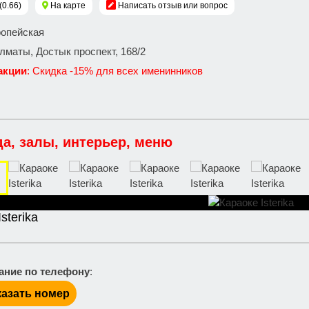
(0.66)
На карте
Написать отзыв или вопрос
ропейская
 Алматы, Достык проспект, 168/2
акции
: Скидка -15% для всех именинников
да, залы, интерьер, меню
sterika
ание по телефону
:
азать номер