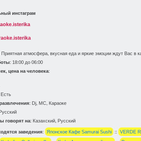
ный инстаграм
aoke.isterika
aoke.isterika
: Приятная атмосфера, вкусная еда и яркие эмоции ждут Вас в 
боты
: 18:00 до 06:00
ек, цена на человека
:
ь
: Есть
 развлечения
: Dj, MC, Караоке
 Русский
ы говорят на
: Казахский, Русский
одятся заведения
:
Японское Кафе Samurai Sushi
::
VERDE RE