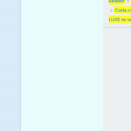
karaoke
::
::
Costa c
LUXE по ч