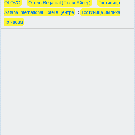
OLOVO
::
Отель Regardal (Гранд Айсер)
::
Гостиница
Astana International Hotel в центре
::
Гостиница Зылиха
по часам