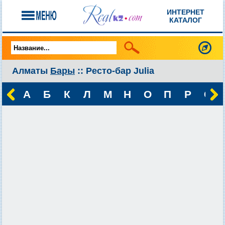
ИНТЕРНЕТ
КАТАЛОГ
Алматы
Бары
:: Ресто-бар Julia
А
Б
К
Л
М
Н
О
П
Р
С