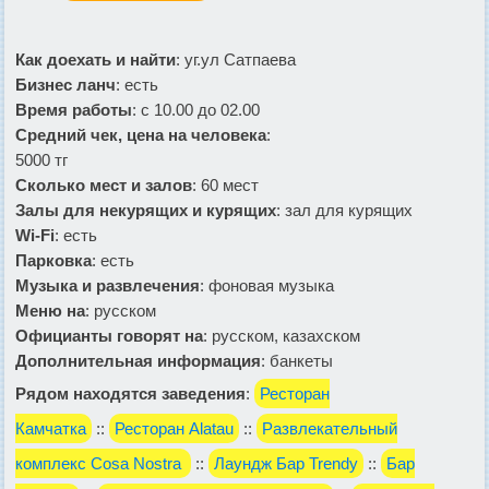
Как доехать и найти
: уг.ул Сатпаева
Бизнес ланч
: есть
Время работы
: с 10.00 до 02.00
Средний чек, цена на человека
:
5000 тг
Сколько мест и залов
: 60 мест
Залы для некурящих и курящих
: зал для курящих
Wi-Fi
: есть
Парковка
: есть
Музыка и развлечения
: фоновая музыка
Меню на
: русском
Официанты говорят на
: русском, казахском
Дополнительная информация
: банкеты
Рядом находятся заведения
:
Ресторан
Камчатка
::
Ресторан Alatau
::
Развлекательный
комплекс Cosa Nostra
::
Лаундж Бар Trendy
::
Бар