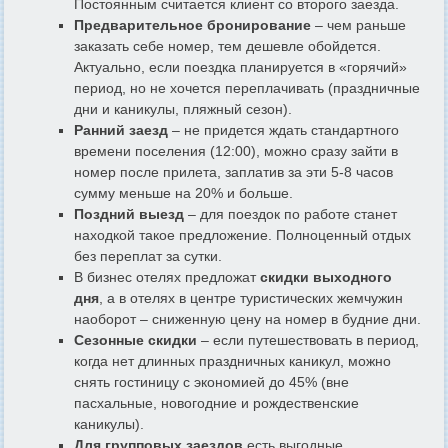
Постоянным считается клиент со второго заезда.
Предварительное бронирование
– чем раньше
заказать себе номер, тем дешевле обойдется.
Актуально, если поездка планируется в «горячий»
период, но не хочется переплачивать (праздничные
дни и каникулы, пляжный сезон).
Ранний заезд
– не придется ждать стандартного
времени поселения (12:00), можно сразу зайти в
номер после прилета, заплатив за эти 5-8 часов
сумму меньше на 20% и больше.
Поздний выезд
– для поездок по работе станет
находкой такое предложение. Полноценный отдых
без переплат за сутки.
В бизнес отелях предложат
скидки выходного
дня
, а в отелях в центре туристических жемчужин
наоборот – сниженную цену на номер в будние дни.
Сезонные скидки
– если путешествовать в период,
когда нет длинных праздничных каникул, можно
снять гостиницу с экономией до 45% (вне
пасхальные, новогодние и рождественские
каникулы).
Для групповых заездов
есть выгодные