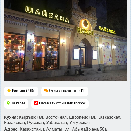
Рейтинг (7.65)
Отзывы почитать (11)
На карте
Написать отзыв или вопрос
Кухня
: Кыргызская, Восточная, Европейская, Кавказская,
Казахская, Русская, Узбекская, Уйгурская
Адрес
: Казахстан, г. Алматы, ул. Абылай хана 58а