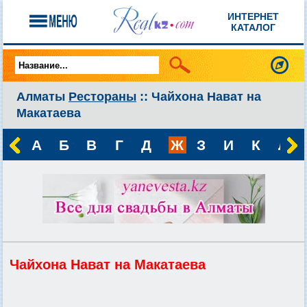
ИНТЕРНЕТ
КАТАЛОГ
Алматы
Рестораны
:: Чайхона Нават на
Макатаева
А
Б
В
Г
Д
Ж
З
И
К
Л
Чайхона Нават на Макатаева