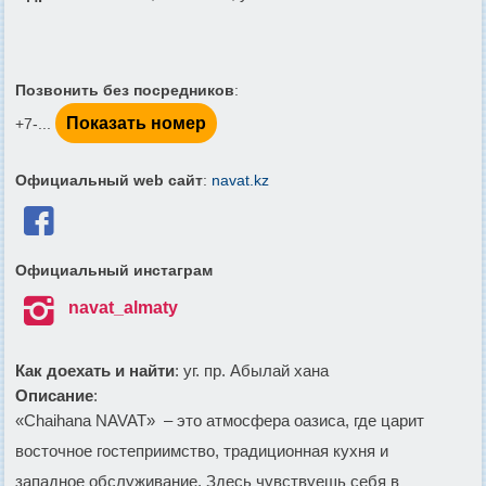
Позвонить без посредников
:
Показать номер
+7-...
Официальный web сайт
:
navat.kz

Официальный инстаграм

navat_almaty
Как доехать и найти
: уг. пр. Абылай хана
Описание
:
«Chaihana NAVAT» – это атмосфера оазиса, где царит
восточное гостеприимство, традиционная кухня и
западное обслуживание. Здесь чувствуешь себя в