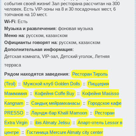
события своей жизни! Зал ресторана рассчитан на 300
человек. Есть VIP-зоны на 8 и 30 посадочных мест, 6
топчанов на 10 мест.
Wi-Fi
: Есть
Музыка и развлечения
: фоновая музыка
Меню на
: русском, казахском
Официанты говорят на
: русском, казахском
Дополнительная информация
:
Детская комната, VIP-зал, Детский уголок, Летняя
терраса
Рядом находятся заведения
:
Ресторан Тироль
(Tirol)
::
Мужской клуб Golden Dolls
::
Пиццерия
Маммамия
::
Кофейня Coffe Buy
::
Кофейня Masisso
Kangnam
::
Сандық мейрамханасы
::
Городское кафе
PRESSO
::
Лаундж-бар Khalil Mamoon
::
Ресторан
Extra Virgin
::
ibis Almaty Jetisu
::
Апарт-отель Lessor в
центре
::
Гостиница Mercure Almaty city center