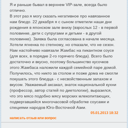
Я и раньше бывал в верхнем VIP-зале, всегда было
отлично.
В этот раз я могу сказать негативное про навязанное
нам блюдо. 22 декабря я с сыном отметили наши дни
рождения в японском зале внизу (взрослых 12 - в первой
половинке, дети с супругами и детьми - в другой
половинке). Заявка была согласована в начале месяца.
Хотели ягненка по степному, но отказали, что не сезон.
Нам настойчиво навязали Жамбас на пикантном соусе
(для всех, в порядке 2-го горячего блюда). Всего было
достаточно и вкусно, поэтому большинство кусочков
этого Жамбаса наложили каждой семейной паре домой.
Получилось, что никто за столом и позже дома не смогли
покушать этого блюдца - с несвойственным запахом и
вкусом. Уважаемый аксакал, знаток национальной кухни
(профессор, автор статей по диетологии), выразился,
что это мясо подобно мясу морских млекопитающих,
подвергавшейся многочасовой обработке соусами и
специями народов Юго-Восточной Азии.
05.01.2013 18:32
написать отзыв или вопрос