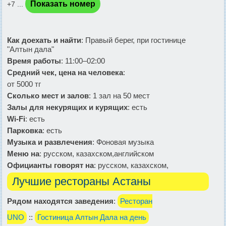
Показать номер
+7 ...
Как доехать и найти
: Правый берег, при гостинице
"Алтын дала"
Время работы
: 11:00–02:00
Средний чек, цена на человека
:
от 5000 тг
Сколько мест и залов
: 1 зал на 50 мест
Залы для некурящих и курящих
: есть
Wi-Fi
: есть
Парковка
: есть
Музыка и развлечения
: Фоновая музыка
Меню на
: русском, казахском,английском
Официанты говорят на
: русском, казахском,
Лучшие рестораны Астаны
Рядом находятся заведения
:
Ресторан
UNO
::
Гостиница Алтын Дала на день