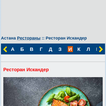
Астана
Рестораны
:: Ресторан Искандер
А
Б
В
Г
Д
З
И
К
Л
М
Ресторан Искандер