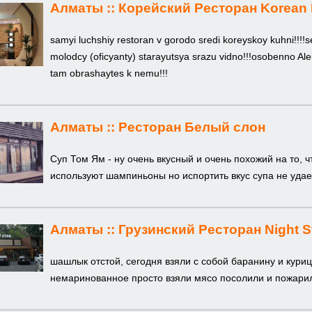
Алматы ::
Корейский Ресторан Korean
samyi luchshiy restoran v gorodo sredi koreyskoy kuhni!!!
molodcy (oficyanty) starayutsya srazu vidno!!!osobenno Ale
tam obrashaytes k nemu!!!
Алматы ::
Ресторан Белый слон
Суп Том Ям - ну очень вкусный и очень похожий на то, ч
используют шампиньоны но испортить вкус супа не удае
Алматы ::
Грузинский Ресторан Night S
шашлык отстой, сегодня взяли с собой баранину и кури
немаринованное просто взяли мясо посолили и пожари