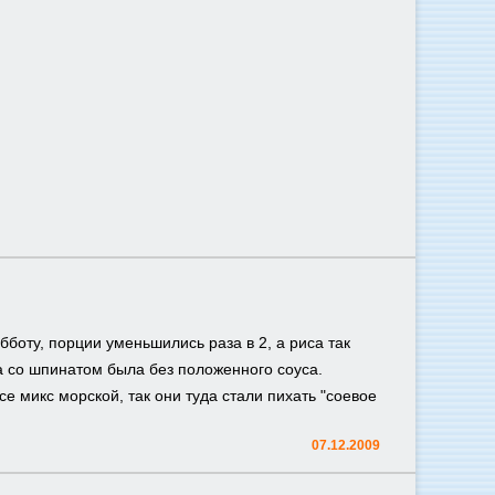
бботу, порции уменьшились раза в 2, а риса так
а со шпинатом была без положенного соуса.
е микс морской, так они туда стали пихать "соевое
07.12.2009