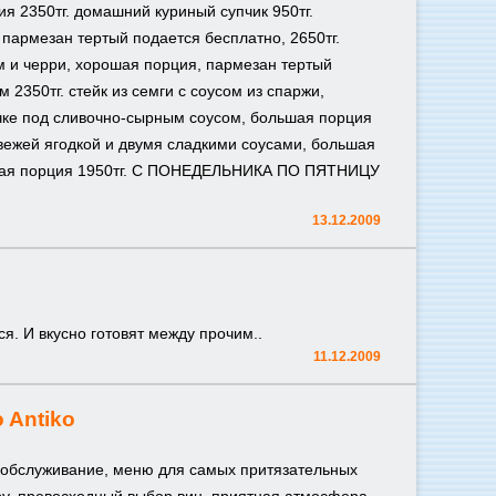
я 2350тг. домашний куриный супчик 950тг.
 пармезан тертый подается бесплатно, 2650тг.
м и черри, хорошая порция, пармезан тертый
 2350тг. стейк из семги с соусом из спаржи,
очке под сливочно-сырным соусом, большая порция
свежей ягодкой и двумя сладкими соусами, большая
ьшая порция 1950тг. С ПОНЕДЕЛЬНИКА ПО ПЯТНИЦУ
13.12.2009
я. И вкусно готовят между прочим..
11.12.2009
 Antiko
е обслуживание, меню для самых притязательных