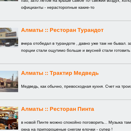
паб, зато летом на крыше самое то! свежий воздух, хол
официанты - нерасторопные какие-то
Алматы ::
Ресторан Турандот
вчера отобедал в турандоте , давно уже там не бывал. 
порции стали ощутимо больше и вкусней стали готовить
Алматы ::
Трактир Медведь
Медведь, как обычно, превосходная кухня. Счет на троих
Алматы ::
Ресторан Пинта
в новой Пинте можно спокойно поговорить... Музыка там 
окна на припорошеные снегом елочки - супер !