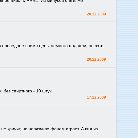
одное пиво! Мммм... Из минусов опять же
20.12.2009
за последнее время цены немного подняли, но зато
20.12.2009
, без спиртного - 10 штук.
17.12.2009
не кричит, не навязчиво фоном играет. А вид из