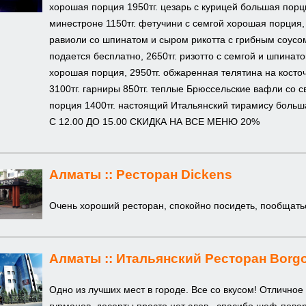
хорошая порция 1950тг. цезарь с курицей большая порци
минестроне 1150тг. фетучини с семгой хорошая порция,
равиоли со шпинатом и сыром рикотта с грибным соусо
подается бесплатно, 2650тг. ризотто с семгой и шпинатом
хорошая порция, 2950тг. обжаренная телятина на кост
3100тг. гарниры 850тг. теплые Брюссельские вафли со 
порция 1400тг. настоящий Итальянский тирамису бол
С 12.00 ДО 15.00 СКИДКА НА ВСЕ МЕНЮ 20%
Алматы ::
Ресторан Dickens
Очень хороший ресторан, спокойно посидеть, пообщатьс
Алматы ::
Итальянский Ресторан Borgo
Одно из лучших мест в городе. Все со вкусом! Отлично