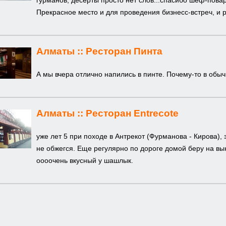
гурманов, десерты просто нет слов...спасибо шеф-пова
Прекрасное место и для проведения бизнесс-встреч, и 
Алматы ::
Ресторан Пинта
А мы вчера отлично напились в пинте. Почему-то в обы
Алматы ::
Ресторан Entrecote
уже лет 5 при походе в Антрекот (Фурманова - Кирова)
не обжегся. Еще регулярно по дороге домой беру на вын
оооочень вкусный у шашлык.