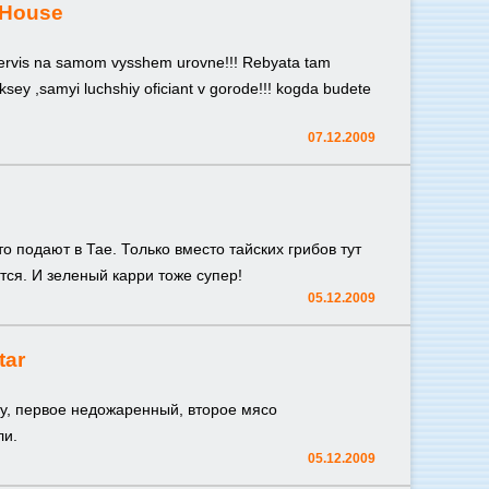
 House
!servis na samom vysshem urovne!!! Rebyata tam
ksey ,samyi luchshiy oficiant v gorode!!! kogda budete
07.12.2009
то подают в Тае. Только вместо тайских грибов тут
тся. И зеленый карри тоже супер!
05.12.2009
tar
цу, первое недожаренный, второе мясо
ли.
05.12.2009