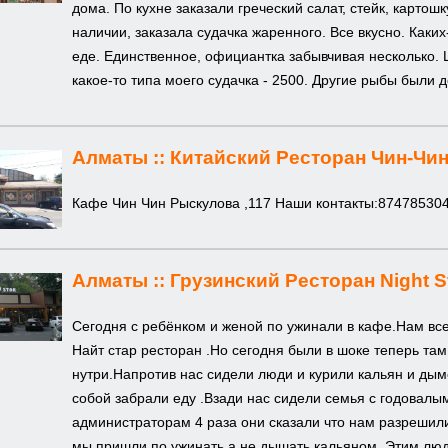
дома. По кухне заказали греческий салат, стейк, картош
наличии, заказала судачка жаренного. Все вкусно. Каки
еде. Единственное, официантка забывчивая несколько. 
какое-то типа моего судачка - 2500. Другие рыбы были 
Алматы ::
Китайский Ресторан Чин-Чи
Кафе Чин Чин Рыскулова ,117 Наши контакты:87478530
Алматы ::
Грузинский Ресторан Night S
Сегодня с ребёнком и женой по ужинали в кафе.Нам вс
Найт стар ресторан .Но сегодня были в шоке теперь там
нутри.Напротив нас сидели люди и курили кальян и ды
собой забрали еду .Взади нас сидели семья с годовал
администраторам 4 раза они сказали что нам разрешили 
мы пришли по ужинать а не дышать кальяном .Этим люд