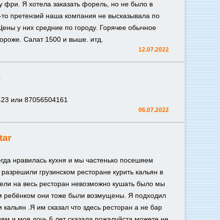
ку фри. Я хотела заказать форель, но не было в
х-то претензий наша компания не высказывала по
Цены у них средние по городу. Горячее обычное
дороже. Салат 1500 и выше. итд.
12.07.2022
н
423 или 87056504161
06.07.2022
tar
егда нравилась кухня и мы частенько посешяем
 разрешили грузинском ресторане курить кальян в
мели на весь ресторан невозможно кушать было мы
ым ребёнком они тоже были возмущены. Я подходил
кальян .Я им сказал что здесь ресторан а не бар
ям и моя дочь 6 лет сказала пожалуйста можете не