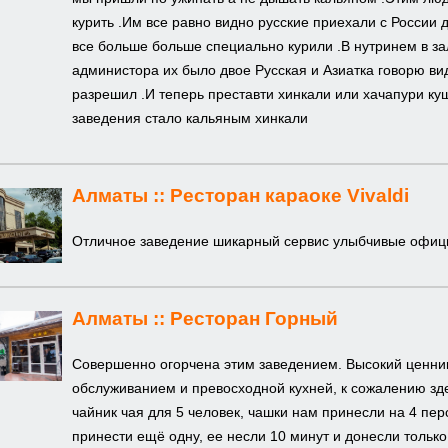
курить .Им все равно видно русские приехали с России
все больше больше специально курили .В нутринем в за
администора их было двое Русская и Азиатка говорю вид
разрешил .И теперь преставти хинкали или хачапури 
заведения стало кальяным хинкали
Алматы ::
Ресторан караоке Vivaldi
Отличное заведение шикарный сервис улыбчивые офиц
Алматы ::
Ресторан Горный
Совершенно огорчена этим заведением. Высокий ценни
обслуживанием и превосходной кухней, к сожалению зде
чайник чая для 5 человек, чашки нам принесли на 4 пе
принести ещё одну, ее несли 10 минут и донесли только