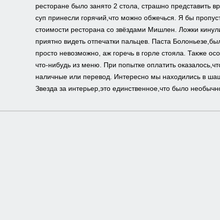
ресторане было занято 2 стола, страшно представить в
суп принесли горячий,что можно обжечься. Я бы пропуст
стоимости ресторана со звёздами Мишлен. Ложки кинули 
приятно видеть отпечатки пальцев. Паста Болоньезе,бы
просто невозможно, аж горечь в горле стояла. Также о
что-нибудь из меню. При попытке оплатить оказалось,ч
наличные или перевод. Интересно мы находились в шаш
Звезда за интерьер,это единственное,что было необычно