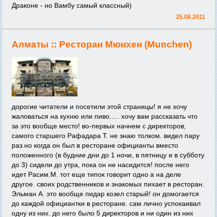
Драконе - но Вамбу самый классный)
25.08.2011
Алматы ::
Ресторан Мюнхен (Munchen)
дорогие читатели и посетили этой страницы! я не хочу
жаловаться на кухню или пиво..... хочу вам рассказать что
за это вообще место! во-первых начнем с директоров,
самого старшего Рафадара Т. не знаю толком. видел пару
раз.но когда он был в ресторане официанты вместо
положенного (в будние дни до 1 ночи, в пятницу и в субботу
до 3) сидели до утра, пока он не насидится! после него
идет Расим.М. тот еще типок говорит одно а на деле
другое. своих родственников и знакомых пихает в ресторан.
Эльман А. это вообще пидар козел старый! он домогается
до каждой официантки в ресторане. сам лично успокаивал
одну из них. до него было 5 директоров и ни один из них