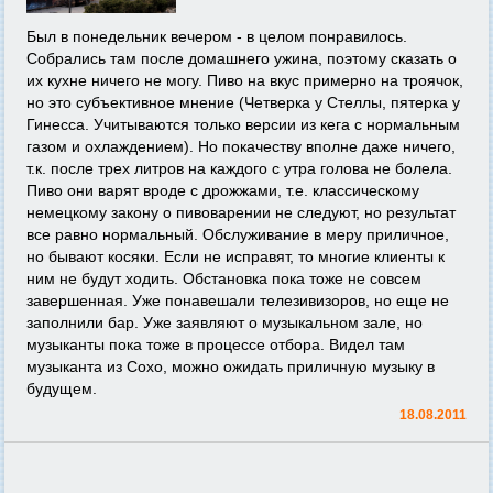
Был в понедельник вечером - в целом понравилось.
Собрались там после домашнего ужина, поэтому сказать о
их кухне ничего не могу. Пиво на вкус примерно на троячок,
но это субъективное мнение (Четверка у Стеллы, пятерка у
Гинесса. Учитываются только версии из кега с нормальным
газом и охлаждением). Но покачеству вполне даже ничего,
т.к. после трех литров на каждого с утра голова не болела.
Пиво они варят вроде с дрожжами, т.е. классическому
немецкому закону о пивоварении не следуют, но результат
все равно нормальный. Обслуживание в меру приличное,
но бывают косяки. Если не исправят, то многие клиенты к
ним не будут ходить. Обстановка пока тоже не совсем
завершенная. Уже понавешали телезивизоров, но еще не
заполнили бар. Уже заявляют о музыкальном зале, но
музыканты пока тоже в процессе отбора. Видел там
музыканта из Сохо, можно ожидать приличную музыку в
будущем.
18.08.2011