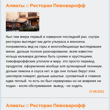
Алматы ::
Ресторан Пивоварофф
был там вчера первый и наверное последний раз. снутри
ресторан выглядит как дите ультраса и мюнхена.
понравились вид на горы и многообещающе выглядевшее
меню. дальше полное разочарование: всем известно
кольца кальмара должны быть сухими и хрустящими,
пивофароффские утопали в жиру. это просто перевод
продуктов. оформление вообще аля кулинарный техникум.
дольки лимона и соуса нет. и где они только берут этих
школяров поварят. дальше шашлык. суховатный и главное
едва теплый. то есть он был сервирован но не вовремя не
подан - косяк обслуживания. вывод - не ходить.
17.08.2011
Алматы ::
Ресторан Пивоварофф