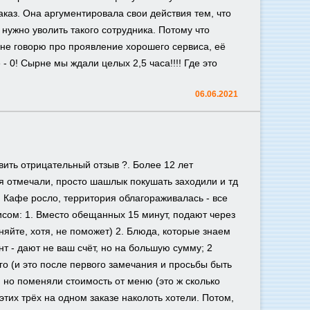
аказ. Она аргументировала свои действия тем, что
 нужно уволить такого сотрудника. Потому что
е не говорю про проявление хорошего сервиса, её
- 0! Сырне мы ждали целых 2,5 часа!!!! Где это
06.06.2021
вить отрицательный отзыв ?. Более 12 лет
 отмечали, просто шашлык покушать заходили и тд
. Кафе росло, территория облагораживалась - все
исом: 1. Вместо обещанных 15 минут, подают через
чняйте, хотя, не поможет) 2. Блюда, которые знаем
ант - дают не ваш счёт, но на большую сумму; 2
ого (и это после первого замечания и просьбы быть
, но поменяли стоимость от меню (это ж сколько
 этих трёх на одном заказе наколоть хотели. Потом,