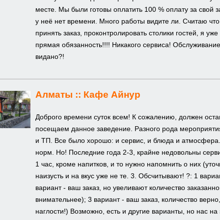
месте. Мы были готовы оплатить 100 % оплату за свой з
у неё нет времени. Много работы видите ли. Считаю что
принять заказ, проконтролировать столики гостей, я уж
прямая обязанность!!!! Никакого сервиса! Обслуживание 
видано?!
Алматы ::
Кафе Айнур
Доброго времени суток всем! К сожалению, должен оста
посещаем данное заведение. Разного рода мероприятия
и ТП. Все было хорошо: и сервис, и блюда и атмосфера
норм. Но! Последние года 2-3, крайне недовольны серв
1 час, кроме напитков, и то нужно напомнить о них (уто
наизусть и на вкус уже не те. 3. Обсчитывают! ?: 1 вари
вариант - ваш заказ, но увеливают количество заказанн
внимательнее); 3 вариант - ваш заказ, количество верно
наглости!) Возможно, есть и другие варианты, но нас на