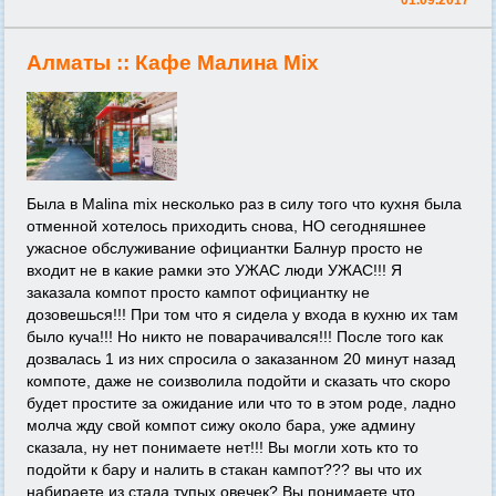
Алматы ::
Кафе Малина Mix
Была в Malina mix несколько раз в силу того что кухня была
отменной хотелось приходить снова, НО сегодняшнее
ужасное обслуживание официантки Балнур просто не
входит не в какие рамки это УЖАС люди УЖАС!!! Я
заказала компот просто кампот официантку не
дозовешься!!! При том что я сидела у входа в кухню их там
было куча!!! Но никто не поварачивался!!! После того как
дозвалась 1 из них спросила о заказанном 20 минут назад
компоте, даже не соизволила подойти и сказать что скоро
будет простите за ожидание или что то в этом роде, ладно
молча жду свой компот сижу около бара, уже админу
сказала, ну нет понимаете нет!!! Вы могли хоть кто то
подойти к бару и налить в стакан кампот??? вы что их
набираете из стада тупых овечек? Вы понимаете что