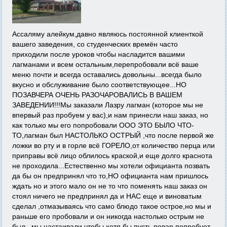
Ассаляму алейкум,давно являюсь постоянной клиенткой
вашего заведения, со студенческих времён часто
приходили после уроков чтобы насладится вашими
лагманами и всем остальным,перепробовали всё ваше
меню почти и всегда оставались довольны...всегда было
вкусно и обслуживание было соответствующее...НО
ПОЗАВЧЕРА ОЧЕНЬ РАЗОЧАРОВАЛИСЬ В ВАШЕМ
ЗАВЕДЕНИИ!!!Мы заказали Лазру лагман (которое мы не
впервый раз пробуем у вас),и нам принесли наш заказ, но
как только мы его попробовали ООО ЭТО БЫЛО ЧТО-
ТО,лагман был НАСТОЛЬКО ОСТРЫЙ ,что после первой же
ложки во рту и в горле всё ГОРЕЛО,от количество перца или
приправы всё лицо облилось краской,и еще долго краснота
не проходила...Естественно мы хотели официанта позвать
да бы он предпринял что то,НО официанта нам пришлось
ждать но и этого мало он не то что поменять наш заказ он
стоял ничего не предпринял да и НАС еще и виноватым
сделал ,отмазываясь что само блюдо такое острое,но мы и
раньше его пробовали и он никогда настолько острым не
был...мы настаивали чтобы хотя бы пусть повар попробует