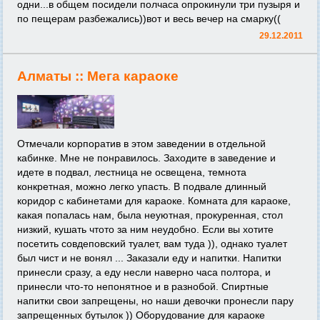
одни...в общем посидели полчаса опрокинули три пузыря и
по пещерам разбежались))вот и весь вечер на смарку((
29.12.2011
Алматы ::
Мега караоке
Отмечали корпоратив в этом заведении в отдельной
кабинке. Мне не понравилось. Заходите в заведение и
идете в подвал, лестница не освещена, темнота
конкретная, можно легко упасть. В подвале длинный
коридор с кабинетами для караоке. Комната для караоке,
какая попалась нам, была неуютная, прокуренная, стол
низкий, кушать чтото за ним неудобно. Если вы хотите
посетить совдеповский туалет, вам туда )), однако туалет
был чист и не вонял ... Заказали еду и напитки. Напитки
принесли сразу, а еду несли наверно часа полтора, и
принесли что-то непонятное и в разнобой. Спиртные
напитки свои запрещены, но наши девочки пронесли пару
запрещенных бутылок )) Оборудование для караоке