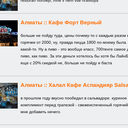
restoran horowyi, mne v nem vse nravitsya
Алматы ::
Кафе Форт Верный
больше не пойду туда, цены почему-то с каждым разом 
горячее от 2000, ну, правда пицца 1800 по-моему была
какой-то. Ну а пиво - это вообще класс, 700тенге само
пиво, как пиво. За эти деньги хотелось бы хотя бы ЛайнБ
еще с 20% скидкой не, больше не пойду и баста
Алматы ::
Халал Кафе Аспандияр Salsa
в прошлом году вкусно пообедал в сальвадоре. куриное
комплимент перед трапезой - свежеиспеченный горячий
мне добавить нечего.