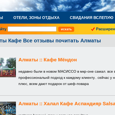
НЫ
ОТЕЛИ, ЗОНЫ ОТДЫХА
СВИДАНИЯ ВСЛЕПУЮ
айту
Расширен
ты Кафе Все отзывы почитать Алматы
Алматы ::
Кафе Мёндон
недавно были в новом МАСИССО в мкр-оне самал. все вк
профессиональнй подход к каждому клиенту.. сейчас у н
плюс, всем дают подарок от шеф-повара
Алматы ::
Халал Кафе Аспандияр Salsa