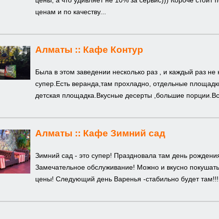
цены, а что удивляет не 10% за сервис))) Короче стоит п
ценам и по качеству...
Алматы ::
Кафе Контур
Была в этом заведении несколько раз , и каждый раз не
супер.Есть веранда,там прохладно, отдельные площадки
детская площадка.Вкусные десерты ,большие порции.Все
Алматы ::
Кафе Зимний сад
Зимний сад - это супер! Праздновала там день рождения
Замечательное обслуживание! Можно и вкусно покушать
цены! Следующий день Варенья -стабильно будет там!!!