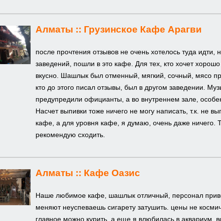
Алматы ::
Грузинское Кафе Арагви
после прочтения отзывов не очень хотелось туда идти, н
заведений, пошли в это кафе. Для тех, кто хочет хорош
вкусно. Шашлык был отменный, мягкий, сочный, мясо пр
кто до этого писал отзывы, был в другом заведении. Му
предупредили официанты, а во внутреннем зале, особен
Насчет выпивки тоже ничего не могу написать, т.к. не 
кафе, а для уровня кафе, я думаю, очень даже ничего. Т
рекомендую сходить.
Алматы ::
Кафе Оазис
Наше любимое кафе, шашлык отличный, персонал прив
меняют неуспеваешь сигарету затушить. цены не косми
главное можно курить, а еще я влюбилась в аквариум, 