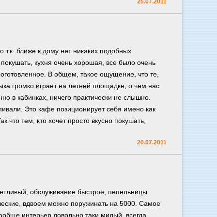
25.07.2011
о т.к. ближе к дому нет никаких подобных
о покушать, кухня очень хорошая, все было очень
оготовленное. В общем, такое ощущение, что те,
зыка громко играет на летней площадке, о чем нас
но в кабинках, ничего практически не слышно.
выпивали. Это кафе позиционирует себя имено как
ак что тем, кто хочет просто вкусно покушать,
20.07.2011
етливый, обслуживание быстрое, пепельницы
ческие, вдвоем можно поружинать на 5000. Самое
вообще интерьер довольно таки милый, всегда